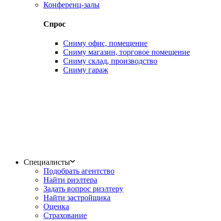
Конференц-залы
Спрос
Сниму офис, помещение
Сниму магазин, торговое помещение
Сниму склад, производство
Сниму гараж
Специалисты
Подобрать агентство
Найти риэлтера
Задать вопрос риэлтеру
Найти застройщика
Оценка
Страхование