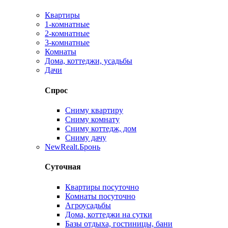
Квартиры
1-комнатные
2-комнатные
3-комнатные
Комнаты
Дома, коттеджи, усадьбы
Дачи
Спрос
Сниму квартиру
Сниму комнату
Сниму коттедж, дом
Сниму дачу
New
Realt.Бронь
Суточная
Квартиры посуточно
Комнаты посуточно
Агроусадьбы
Дома, коттеджи на сутки
Базы отдыха, гостиницы, бани