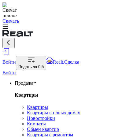
Скачать
Войти
Realt.Сделка
Подать за
0 ƃ
Войти
Продажа
Квартиры
Квартиры
Квартиры в новых домах
Новостройки
Комнаты
Обмен квартир
Квартиры с ремонтом