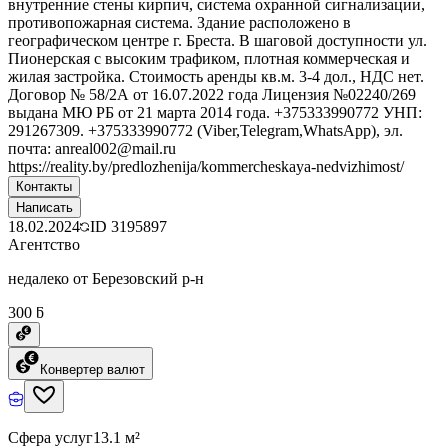
внутренние стены кирпич, система охранной сигнализации,
противопожарная система. Здание расположено в
географическом центре г. Бреста. В шаговой доступности ул.
Пионерская с высоким трафиком, плотная коммерческая и
жилая застройка. Стоимость аренды кв.м. 3-4 дол., НДС нет.
Договор № 58/2А от 16.07.2022 года Лицензия №02240/269
выдана МЮ РБ от 21 марта 2014 года. +375333990772 УНП:
291267309. +375333990772 (Viber,Telegram,WhatsApp), эл.
почта: anreal002@mail.ru
https://reality.by/predlozhenija/kommercheskaya-nedvizhimost/
Контакты
Написать
18.02.2024
ID
3195897
Агентство
недалеко от Березовский р-н
300 ƃ
Конвертер валют
Сфера услуг
13.1 м²