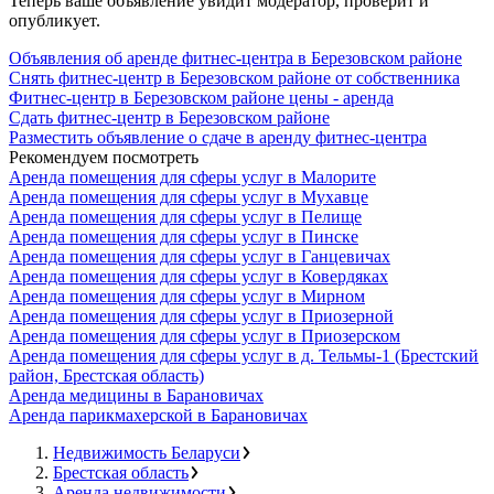
Теперь ваше объявление увидит модератор, проверит и
опубликует.
Объявления об аренде фитнес-центра в Березовском районе
Снять фитнес-центр в Березовском районе от собственника
Фитнес-центр в Березовском районе цены - аренда
Сдать фитнес-центр в Березовском районе
Разместить объявление о сдаче в аренду фитнес-центра
Рекомендуем посмотреть
Аренда помещения для сферы услуг в Малорите
Аренда помещения для сферы услуг в Мухавце
Аренда помещения для сферы услуг в Пелище
Аренда помещения для сферы услуг в Пинске
Аренда помещения для сферы услуг в Ганцевичах
Аренда помещения для сферы услуг в Ковердяках
Аренда помещения для сферы услуг в Мирном
Аренда помещения для сферы услуг в Приозерной
Аренда помещения для сферы услуг в Приозерском
Аренда помещения для сферы услуг в д. Тельмы-1 (Брестский
район, Брестская область)
Аренда медицины в Барановичах
Аренда парикмахерской в Барановичах
Недвижимость Беларуси
Брестская область
Аренда недвижимости