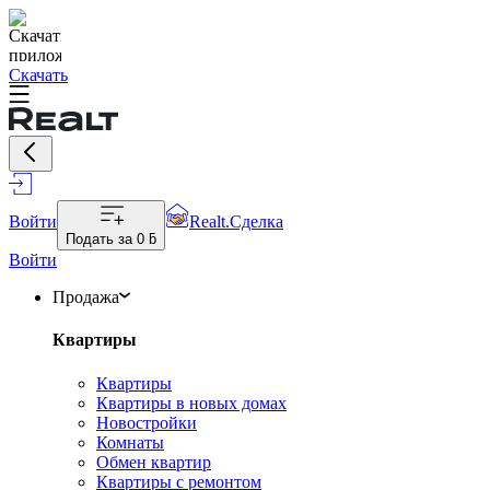
Скачать
Войти
Realt.Сделка
Подать за
0 ƃ
Войти
Продажа
Квартиры
Квартиры
Квартиры в новых домах
Новостройки
Комнаты
Обмен квартир
Квартиры с ремонтом