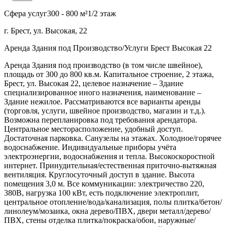
Сфера услуг
300 - 800 м²
1/2 этаж
г. Брест, ул. Высокая, 22
Аренда Здания под Производство/Услуги Брест Высокая 22
Аренда Здания под производство (в том числе швейное),
площадь от 300 до 800 кв.м. Капитальное строение, 2 этажа,
Брест, ул. Высокая 22, целевое назначение – Здание
специализированное иного назначения, наименование –
Здание нежилое. Рассматриваются все варианты аренды
(торговля, услуги, швейное производство, магазин и т.д.).
Возможна перепланировка под требования арендатора.
Центральное месторасположение, удобный доступ.
Достаточная парковка. Санузелы на этажах. Холодное/горячее
водоснабжение. Индивидуальные приборы учёта
электроэнергии, водоснабжения и тепла. Высокоскоростной
интернет. Принудительная/естественная приточно-вытяжная
вентиляция. Круглосуточный доступ в здание. Высота
помещения 3,0 м. Все коммуникации: электричество 220,
380В, нагрузка 100 кВт, есть подключение электроплит,
центральное отопление/вода/канализация, полы плитка/бетон/
линолеум/мозаика, окна дерево/ПВХ, двери металл/дерево/
ПВХ, стены отделка плитка/покраска/обои, наружные/