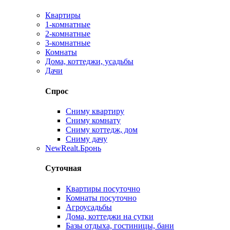
Квартиры
1-комнатные
2-комнатные
3-комнатные
Комнаты
Дома, коттеджи, усадьбы
Дачи
Спрос
Сниму квартиру
Сниму комнату
Сниму коттедж, дом
Сниму дачу
New
Realt.Бронь
Суточная
Квартиры посуточно
Комнаты посуточно
Агроусадьбы
Дома, коттеджи на сутки
Базы отдыха, гостиницы, бани