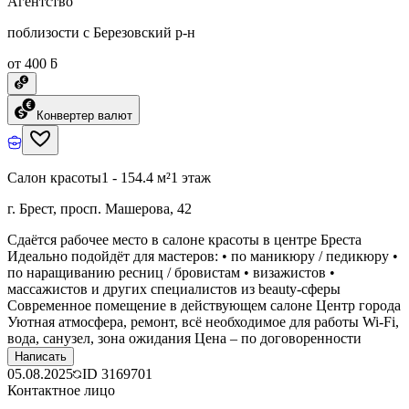
Агентство
поблизости с Березовский р-н
от 400 ƃ
Конвертер валют
Салон красоты
1 - 154.4 м²
1 этаж
г. Брест, просп. Машерова, 42
Сдаётся рабочее место в салоне красоты в центре Бреста
Идеально подойдёт для мастеров: • по маникюру / педикюру •
по наращиванию ресниц / бровистам • визажистов •
массажистов и других специалистов из beauty-сферы
Современное помещение в действующем салоне Центр города
Уютная атмосфера, ремонт, всё необходимое для работы Wi-Fi,
вода, санузел, зона ожидания Цена – по договоренности
Написать
05.08.2025
ID
3169701
Контактное лицо