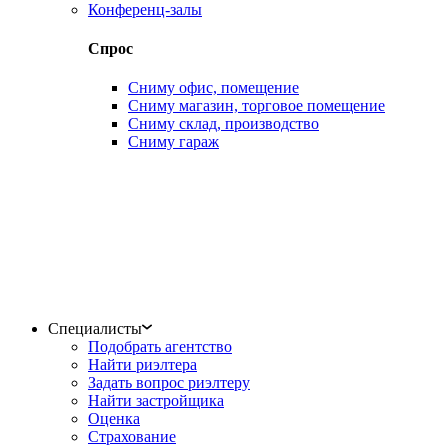
Конференц-залы
Спрос
Сниму офис, помещение
Сниму магазин, торговое помещение
Сниму склад, производство
Сниму гараж
Специалисты
Подобрать агентство
Найти риэлтера
Задать вопрос риэлтеру
Найти застройщика
Оценка
Страхование