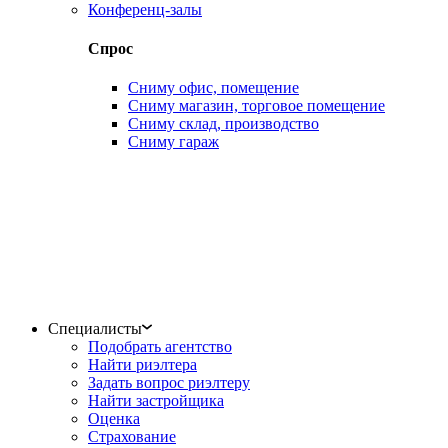
Конференц-залы
Спрос
Сниму офис, помещение
Сниму магазин, торговое помещение
Сниму склад, производство
Сниму гараж
Специалисты
Подобрать агентство
Найти риэлтера
Задать вопрос риэлтеру
Найти застройщика
Оценка
Страхование