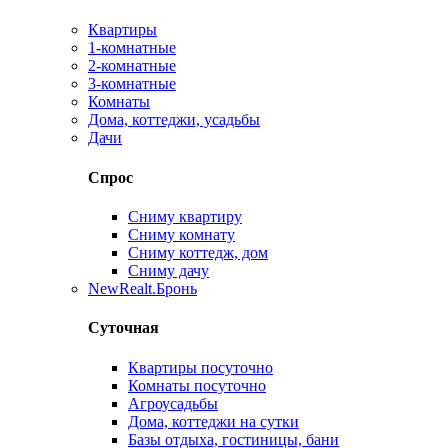
Квартиры
1-комнатные
2-комнатные
3-комнатные
Комнаты
Дома, коттеджи, усадьбы
Дачи
Спрос
Сниму квартиру
Сниму комнату
Сниму коттедж, дом
Сниму дачу
New
Realt.Бронь
Суточная
Квартиры посуточно
Комнаты посуточно
Агроусадьбы
Дома, коттеджи на сутки
Базы отдыха, гостиницы, бани