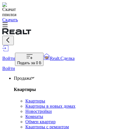
Скачать
Войти
Realt.Сделка
Подать за
0 ƃ
Войти
Продажа
Квартиры
Квартиры
Квартиры в новых домах
Новостройки
Комнаты
Обмен квартир
Квартиры с ремонтом