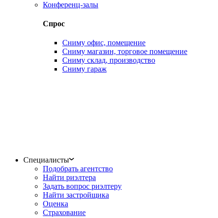
Конференц-залы
Спрос
Сниму офис, помещение
Сниму магазин, торговое помещение
Сниму склад, производство
Сниму гараж
Специалисты
Подобрать агентство
Найти риэлтера
Задать вопрос риэлтеру
Найти застройщика
Оценка
Страхование