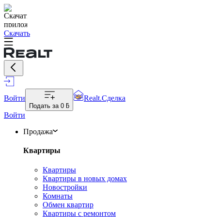
Скачать
Войти
Realt.Сделка
Подать за
0 ƃ
Войти
Продажа
Квартиры
Квартиры
Квартиры в новых домах
Новостройки
Комнаты
Обмен квартир
Квартиры с ремонтом