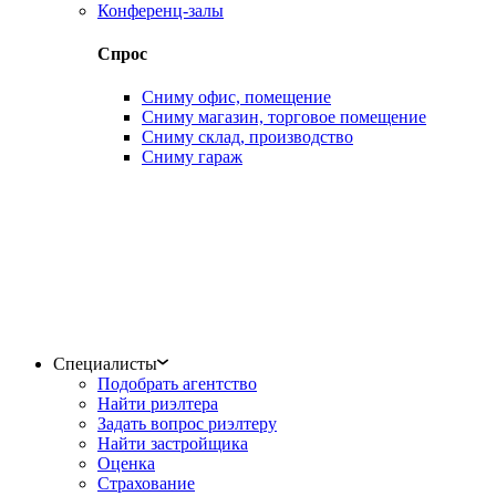
Конференц-залы
Спрос
Сниму офис, помещение
Сниму магазин, торговое помещение
Сниму склад, производство
Сниму гараж
Специалисты
Подобрать агентство
Найти риэлтера
Задать вопрос риэлтеру
Найти застройщика
Оценка
Страхование