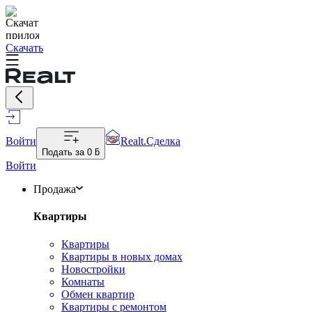
Скачать
Войти
Realt.Сделка
Подать за
0 ƃ
Войти
Продажа
Квартиры
Квартиры
Квартиры в новых домах
Новостройки
Комнаты
Обмен квартир
Квартиры с ремонтом