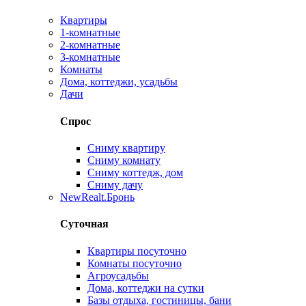
Квартиры
1-комнатные
2-комнатные
3-комнатные
Комнаты
Дома, коттеджи, усадьбы
Дачи
Спрос
Сниму квартиру
Сниму комнату
Сниму коттедж, дом
Сниму дачу
New
Realt.Бронь
Суточная
Квартиры посуточно
Комнаты посуточно
Агроусадьбы
Дома, коттеджи на сутки
Базы отдыха, гостиницы, бани