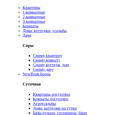
Квартиры
1-комнатные
2-комнатные
3-комнатные
Комнаты
Дома, коттеджи, усадьбы
Дачи
Спрос
Сниму квартиру
Сниму комнату
Сниму коттедж, дом
Сниму дачу
New
Realt.Бронь
Суточная
Квартиры посуточно
Комнаты посуточно
Агроусадьбы
Дома, коттеджи на сутки
Базы отдыха, гостиницы, бани