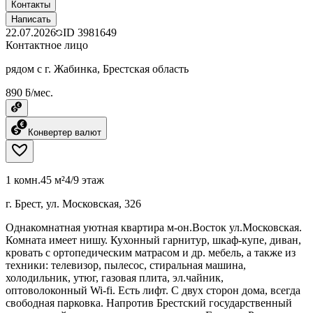
Контакты
Написать
22.07.2026
ID
3981649
Контактное лицо
рядом с г. Жабинка, Брестская область
890 ƃ/мес.
Конвертер валют
1 комн.
45 м²
4/9 этаж
г. Брест, ул. Московская, 326
Однакомнатная уютная квартира м-он.Восток ул.Московская.
Комната имеет нишу. Кухонный гарнитур, шкаф-купе, диван,
кровать с ортопедическим матрасом и др. мебель, а также из
техники: телевизор, пылесос, стиральная машина,
холодильник, утюг, газовая плита, эл.чайник,
оптоволоконный Wi-fi. Есть лифт. С двух сторон дома, всегда
свободная парковка. Напротив Брестский государственный