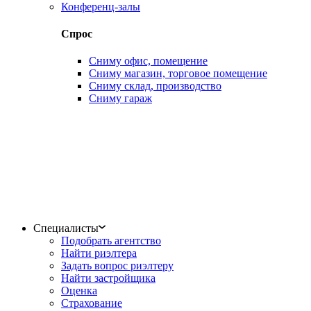
Конференц-залы
Спрос
Сниму офис, помещение
Сниму магазин, торговое помещение
Сниму склад, производство
Сниму гараж
Специалисты
Подобрать агентство
Найти риэлтера
Задать вопрос риэлтеру
Найти застройщика
Оценка
Страхование