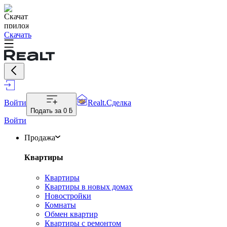
Скачать
Войти
Realt.Сделка
Подать за
0 ƃ
Войти
Продажа
Квартиры
Квартиры
Квартиры в новых домах
Новостройки
Комнаты
Обмен квартир
Квартиры с ремонтом