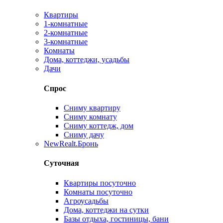
Квартиры
1-комнатные
2-комнатные
3-комнатные
Комнаты
Дома, коттеджи, усадьбы
Дачи
Спрос
Сниму квартиру
Сниму комнату
Сниму коттедж, дом
Сниму дачу
New
Realt.Бронь
Суточная
Квартиры посуточно
Комнаты посуточно
Агроусадьбы
Дома, коттеджи на сутки
Базы отдыха, гостиницы, бани