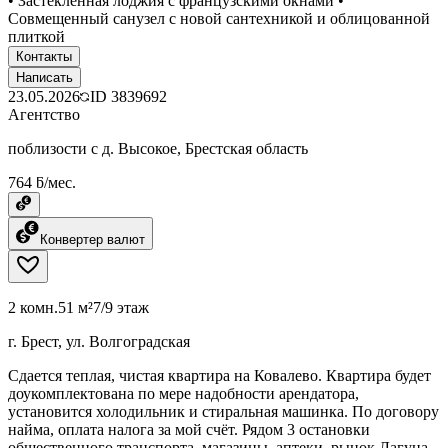
• Застекленная лоджия с французскими окнами •
Совмещенный санузел с новой сантехникой и облицованной
плиткой
Контакты
Написать
23.05.2026
ID
3839692
Агентство
поблизости с д. Высокое, Брестская область
764 ƃ/мес.
Конвертер валют
2 комн.
51 м²
7/9 этаж
г. Брест, ул. Волгоградская
Сдается теплая, чистая квартира на Ковалево. Квартира будет
доукомплектована по мере надобности арендатора,
установится холодильник и стиральная машинка. По договору
найма, оплата налога за мой счёт. Рядом 3 остановки
общественного транспорта, магазины, аптеки, рынок Лагуна,