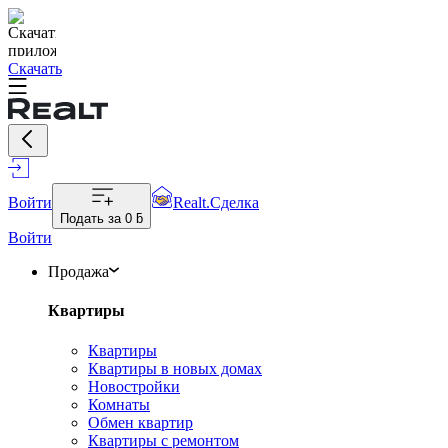
Скачать
Войти
Realt.Сделка
Подать за
0 ƃ
Войти
Продажа
Квартиры
Квартиры
Квартиры в новых домах
Новостройки
Комнаты
Обмен квартир
Квартиры с ремонтом