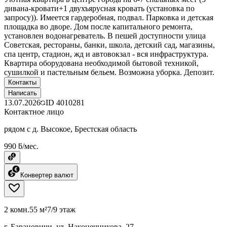
дивана-кровати+1 двухъярусная кровать (установка по
запросу)). Имеется гардеробная, подвал. Парковка и детская
площадка во дворе. Дом после капитального ремонта,
установлен водонагреватель. В пешей доступности улица
Советская, рестораны, банки, школа, детский сад, магазины,
спа центр, стадион, жд и автовокзал - вся инфраструктура.
Квартира оборудована необходимой бытовой техникой,
сушилкой и пастельным бельем. Возможна уборка. Депозит.
Контакты
Написать
13.07.2026
ID
4010281
Контактное лицо
рядом с д. Высокое, Брестская область
990 ƃ/мес.
Конвертер валют
2 комн.
55 м²
7/9 этаж
г. Барановичи, ул. Наконечникова, 27