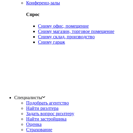
Конференц-залы
Спрос
Сниму офис, помещение
Сниму магазин, торговое помещение
Сниму склад, производство
Сниму гараж
Специалисты
Подобрать агентство
Найти риэлтера
Задать вопрос риэлтеру
Найти застройщика
Оценка
Страхование