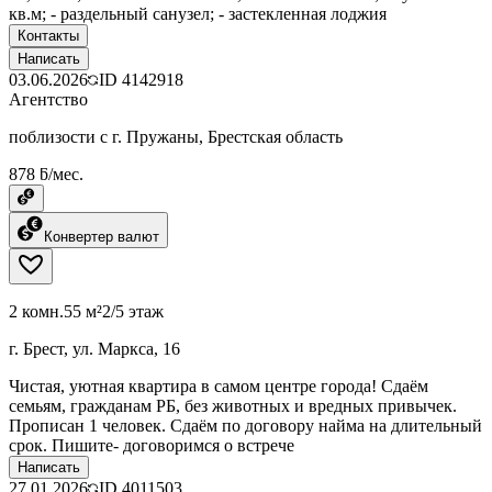
кв.м; - раздельный санузел; - застекленная лоджия
Контакты
Написать
03.06.2026
ID
4142918
Агентство
поблизости с г. Пружаны, Брестская область
878 ƃ/мес.
Конвертер валют
2 комн.
55 м²
2/5 этаж
г. Брест, ул. Маркса, 16
Чистая, уютная квартира в самом центре города! Сдаём
семьям, гражданам РБ, без животных и вредных привычек.
Прописан 1 человек. Сдаём по договору найма на длительный
срок. Пишите- договоримся о встрече
Написать
27.01.2026
ID
4011503