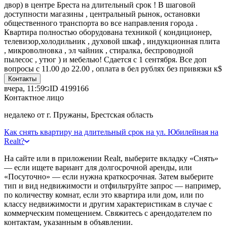
двор) в центре Бреста на длительный срок ! В шаговой
доступности магазины , центральный рынок, остановки
общественного транспорта во все направления города .
Квартира полностью оборудована техникой ( кондиционер,
телевизор,холодильник , духовой шкаф , индукционная плита
, микроволновка , эл чайник , стиралка, беспроводной
пылесос , утюг ) и мебелью! Сдается с 1 сентября. Все доп
вопросы с 11.00 до 22.00 , оплата в бел рублях без привязки к$
Контакты
вчера, 11:59
ID
4199166
Контактное лицо
недалеко от г. Пружаны, Брестская область
Как снять квартиру на длительный срок на ул. Юбилейная на
Realt?
На сайте или в приложении Realt, выберите вкладку «Снять»
— если ищете вариант для долгосрочной аренды, или
«Посуточно» — если нужна краткосрочная. Затем выберите
тип и вид недвижимости и отфильтруйте запрос — например,
по количеству комнат, если это квартира или дом, или по
классу недвижимости и другим характеристикам в случае с
коммерческим помещением. Свяжитесь с арендодателем по
контактам, указанным в объявлении.