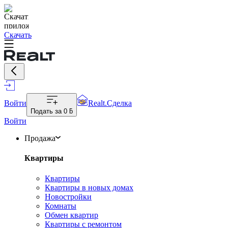
Скачать
Войти
Realt.Сделка
Подать за
0 ƃ
Войти
Продажа
Квартиры
Квартиры
Квартиры в новых домах
Новостройки
Комнаты
Обмен квартир
Квартиры с ремонтом