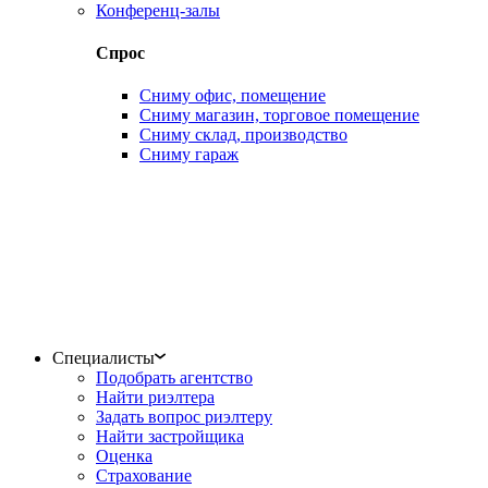
Конференц-залы
Спрос
Сниму офис, помещение
Сниму магазин, торговое помещение
Сниму склад, производство
Сниму гараж
Специалисты
Подобрать агентство
Найти риэлтера
Задать вопрос риэлтеру
Найти застройщика
Оценка
Страхование