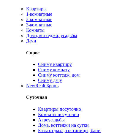
Квартиры
1-комнатные
2-комнатные
3-комнатные
Комнаты
Дома, коттеджи, усадьбы
Дачи
Спрос
Сниму квартиру
Сниму комнату
Сниму коттедж, дом
Сниму дачу
New
Realt.Бронь
Суточная
Квартиры посуточно
Комнаты посуточно
Агроусадьбы
Дома, коттеджи на сутки
Базы отдыха, гостиницы, бани