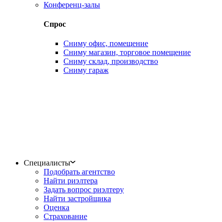
Конференц-залы
Спрос
Сниму офис, помещение
Сниму магазин, торговое помещение
Сниму склад, производство
Сниму гараж
Специалисты
Подобрать агентство
Найти риэлтера
Задать вопрос риэлтеру
Найти застройщика
Оценка
Страхование