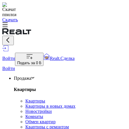
Скачать
Войти
Realt.Сделка
Подать за
0 ƃ
Войти
Продажа
Квартиры
Квартиры
Квартиры в новых домах
Новостройки
Комнаты
Обмен квартир
Квартиры с ремонтом