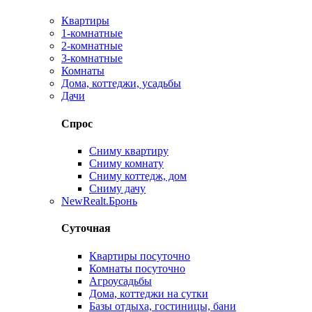
Квартиры
1-комнатные
2-комнатные
3-комнатные
Комнаты
Дома, коттеджи, усадьбы
Дачи
Спрос
Сниму квартиру
Сниму комнату
Сниму коттедж, дом
Сниму дачу
New
Realt.Бронь
Суточная
Квартиры посуточно
Комнаты посуточно
Агроусадьбы
Дома, коттеджи на сутки
Базы отдыха, гостиницы, бани