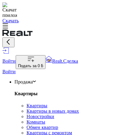
Скачать
Войти
Realt.Сделка
Подать за
0 ƃ
Войти
Продажа
Квартиры
Квартиры
Квартиры в новых домах
Новостройки
Комнаты
Обмен квартир
Квартиры с ремонтом