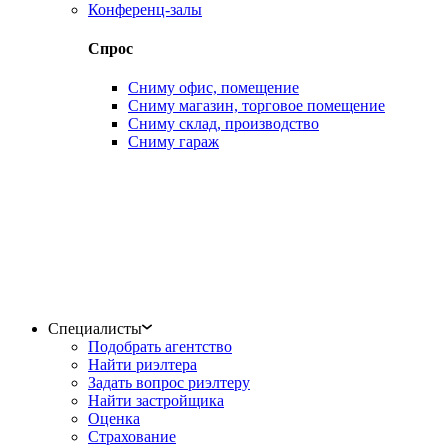
Конференц-залы
Спрос
Сниму офис, помещение
Сниму магазин, торговое помещение
Сниму склад, производство
Сниму гараж
Специалисты
Подобрать агентство
Найти риэлтера
Задать вопрос риэлтеру
Найти застройщика
Оценка
Страхование