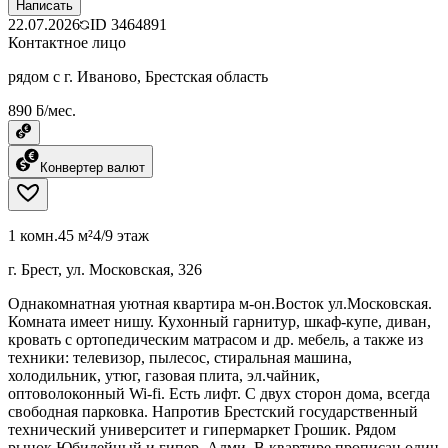
Написать
22.07.2026
ID
3464891
Контактное лицо
рядом с г. Иваново, Брестская область
890 ƃ/мес.
Конвертер валют
1 комн.
45 м²
4/9 этаж
г. Брест, ул. Московская, 326
Однакомнатная уютная квартира м-он.Восток ул.Московская.
Комната имеет нишу. Кухонный гарнитур, шкаф-купе, диван,
кровать с ортопедическим матрасом и др. мебель, а также из
техники: телевизор, пылесос, стиральная машина,
холодильник, утюг, газовая плита, эл.чайник,
оптоволоконный Wi-fi. Есть лифт. С двух сторон дома, всегда
свободная парковка. Напротив Брестский государственный
технический университет и гипермаркет Грошик. Рядом
рынок Юбилейный и гипер. Алми. В квартире прописан один