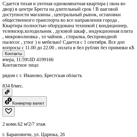
Сдается тихая и уютная однокомнатная квартира ( окна во
двор) в центре Бреста на длительный срок ! В шаговой
доступности магазины , центральный рынок, остановки
общественного транспорта во все направления города .
Квартира полностью оборудована техникой ( кондиционер,
телевизор,холодильник , духовой шкаф , индукционная плита
, микроволновка , эл чайник , стиралка, беспроводной
пылесос , утюг ) и мебелью! Сдается с 1 сентября. Все доп
вопросы с 11.00 до 22.00 , оплата в бел рублях без привязки к$
Контакты
вчера, 11:59
ID
4199166
Контактное лицо
рядом с г. Иваново, Брестская область
834 ƃ/мес.
Конвертер валют
2 комн.
62 м²
2/7 этаж
г. Барановичи, ул. Царюка, 26