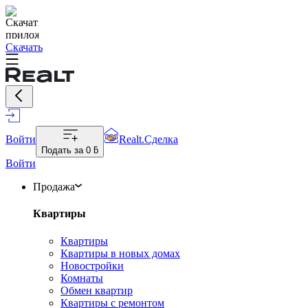
Скачать
Войти
Realt.Сделка
Подать за
0 ƃ
Войти
Продажа
Квартиры
Квартиры
Квартиры в новых домах
Новостройки
Комнаты
Обмен квартир
Квартиры с ремонтом