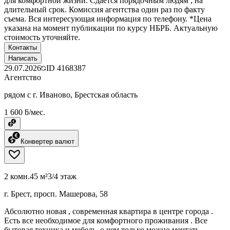
для комфортной жизни. Сдается порядочным людям , на
длительный срок. Комиссия агентства один раз по факту
съема. Вся интересующая информация по телефону. *Цена
указана на момент публикации по курсу НБРБ. Актуальную
стоимость уточняйте.
Контакты
Написать
29.07.2026
ID
4168387
Агентство
рядом с г. Иваново, Брестская область
1 600 ƃ/мес.
Конвертер валют
2 комн.
45 м²
3/4 этаж
г. Брест, просп. Машерова, 58
Абсолютно новая , современная квартира в центре города .
Есть все необходимое для комфортного проживания . Все
бытовая техника и мебель, о чем только можно мечтать .