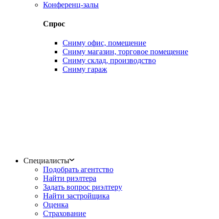
Конференц-залы
Спрос
Сниму офис, помещение
Сниму магазин, торговое помещение
Сниму склад, производство
Сниму гараж
Специалисты
Подобрать агентство
Найти риэлтера
Задать вопрос риэлтеру
Найти застройщика
Оценка
Страхование