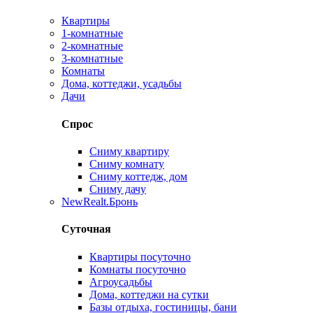
Квартиры
1-комнатные
2-комнатные
3-комнатные
Комнаты
Дома, коттеджи, усадьбы
Дачи
Спрос
Сниму квартиру
Сниму комнату
Сниму коттедж, дом
Сниму дачу
New
Realt.Бронь
Суточная
Квартиры посуточно
Комнаты посуточно
Агроусадьбы
Дома, коттеджи на сутки
Базы отдыха, гостиницы, бани