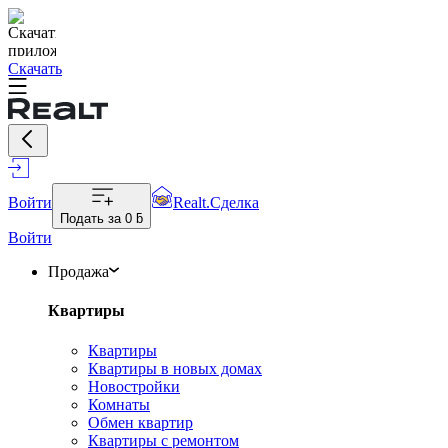
Скачать
Войти
Realt.Сделка
Подать за
0 ƃ
Войти
Продажа
Квартиры
Квартиры
Квартиры в новых домах
Новостройки
Комнаты
Обмен квартир
Квартиры с ремонтом