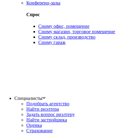
Конференц-залы
Спрос
Сниму офис, помещение
Сниму магазин, торговое помещение
Сниму склад, производство
Сниму гараж
Специалисты
Подобрать агентство
Найти риэлтера
Задать вопрос риэлтеру
Найти застройщика
Оценка
Страхование