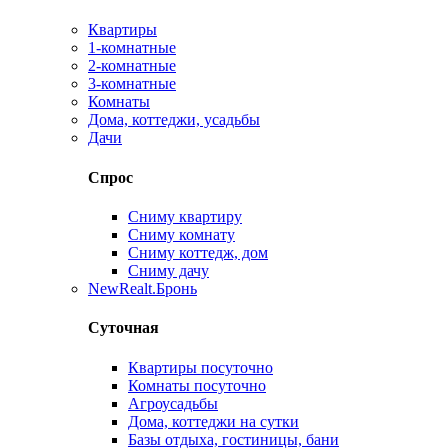
Квартиры
1-комнатные
2-комнатные
3-комнатные
Комнаты
Дома, коттеджи, усадьбы
Дачи
Спрос
Сниму квартиру
Сниму комнату
Сниму коттедж, дом
Сниму дачу
New
Realt.Бронь
Суточная
Квартиры посуточно
Комнаты посуточно
Агроусадьбы
Дома, коттеджи на сутки
Базы отдыха, гостиницы, бани