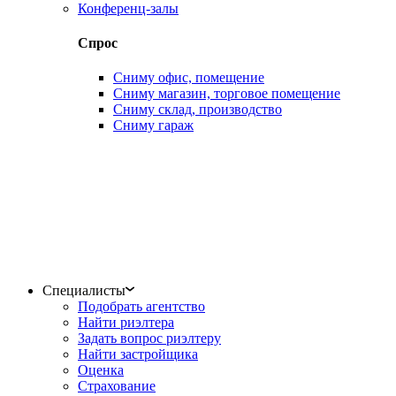
Конференц-залы
Спрос
Сниму офис, помещение
Сниму магазин, торговое помещение
Сниму склад, производство
Сниму гараж
Специалисты
Подобрать агентство
Найти риэлтера
Задать вопрос риэлтеру
Найти застройщика
Оценка
Страхование