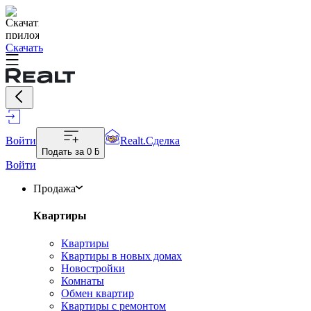
Скачать
Войти
Realt.Сделка
Подать за
0 ƃ
Войти
Продажа
Квартиры
Квартиры
Квартиры в новых домах
Новостройки
Комнаты
Обмен квартир
Квартиры с ремонтом