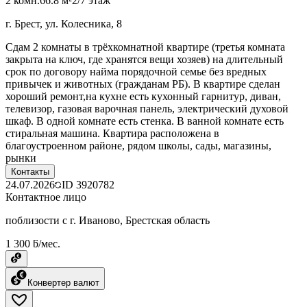
2 комн.
66.8 м²
2/7 этаж
г. Брест, ул. Колесника, 8
Сдам 2 комнаты в трёхкомнатной квартире (третья комната
закрыта на ключ, где хранятся вещи хозяев) на длительный
срок по договору найма порядочной семье без вредных
привычек и животных (гражданам РБ). В квартире сделан
хороший ремонт,на кухне есть кухонный гарнитур, диван,
телевизор, газовая варочная панель, электрический духовой
шкаф. В одной комнате есть стенка. В ванной комнате есть
стиральная машина. Квартира расположена в
благоустроенном районе, рядом школы, сады, магазины,
рынки
Контакты
24.07.2026
ID
3920782
Контактное лицо
поблизости с г. Иваново, Брестская область
1 300 ƃ/мес.
Конвертер валют