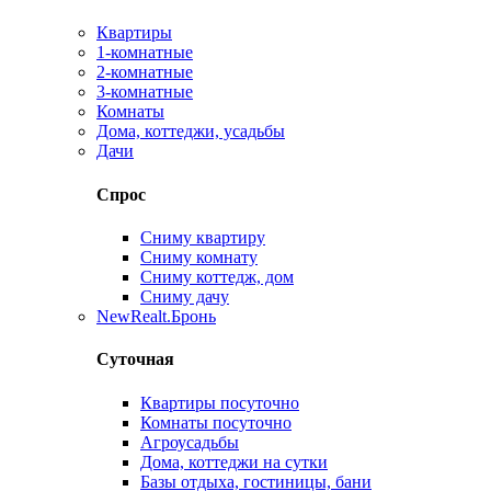
Квартиры
1-комнатные
2-комнатные
3-комнатные
Комнаты
Дома, коттеджи, усадьбы
Дачи
Спрос
Сниму квартиру
Сниму комнату
Сниму коттедж, дом
Сниму дачу
New
Realt.Бронь
Суточная
Квартиры посуточно
Комнаты посуточно
Агроусадьбы
Дома, коттеджи на сутки
Базы отдыха, гостиницы, бани