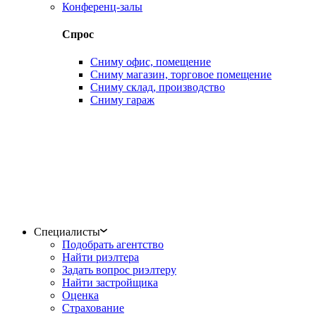
Конференц-залы
Спрос
Сниму офис, помещение
Сниму магазин, торговое помещение
Сниму склад, производство
Сниму гараж
Специалисты
Подобрать агентство
Найти риэлтера
Задать вопрос риэлтеру
Найти застройщика
Оценка
Страхование