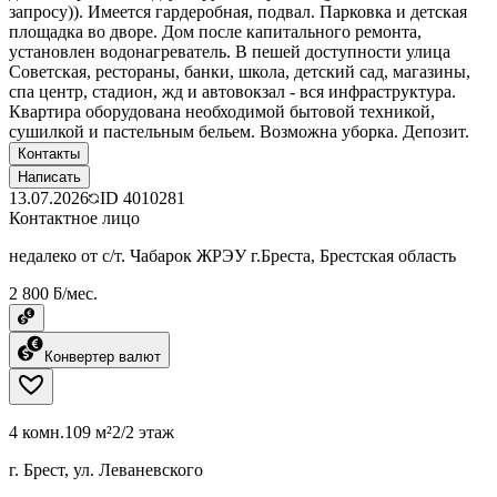
запросу)). Имеется гардеробная, подвал. Парковка и детская
площадка во дворе. Дом после капитального ремонта,
установлен водонагреватель. В пешей доступности улица
Советская, рестораны, банки, школа, детский сад, магазины,
спа центр, стадион, жд и автовокзал - вся инфраструктура.
Квартира оборудована необходимой бытовой техникой,
сушилкой и пастельным бельем. Возможна уборка. Депозит.
Контакты
Написать
13.07.2026
ID
4010281
Контактное лицо
недалеко от с/т. Чабарок ЖРЭУ г.Бреста, Брестская область
2 800 ƃ/мес.
Конвертер валют
4 комн.
109 м²
2/2 этаж
г. Брест, ул. Леваневского