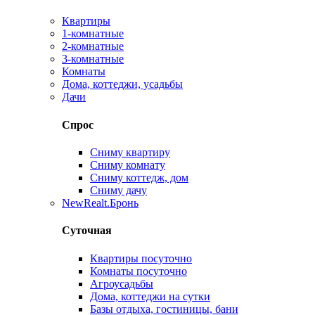
Квартиры
1-комнатные
2-комнатные
3-комнатные
Комнаты
Дома, коттеджи, усадьбы
Дачи
Спрос
Сниму квартиру
Сниму комнату
Сниму коттедж, дом
Сниму дачу
New
Realt.Бронь
Суточная
Квартиры посуточно
Комнаты посуточно
Агроусадьбы
Дома, коттеджи на сутки
Базы отдыха, гостиницы, бани