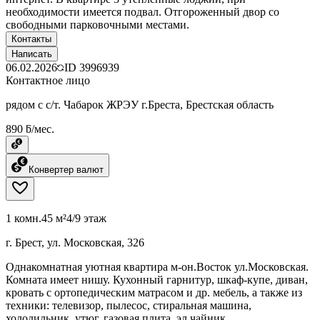
необходимости имеется подвал. Отгороженный двор со
свободными парковочными местами.
Контакты
Написать
06.02.2026
ID
3996939
Контактное лицо
рядом с с/т. Чабарок ЖРЭУ г.Бреста, Брестская область
890 ƃ/мес.
Конвертер валют
1 комн.
45 м²
4/9 этаж
г. Брест, ул. Московская, 326
Однакомнатная уютная квартира м-он.Восток ул.Московская.
Комната имеет нишу. Кухонный гарнитур, шкаф-купе, диван,
кровать с ортопедическим матрасом и др. мебель, а также из
техники: телевизор, пылесос, стиральная машина,
холодильник, утюг, газовая плита, эл.чайник,