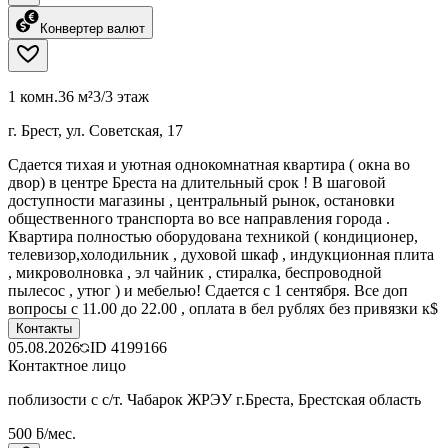
Конвертер валют
1 комн.
36 м²
3/3 этаж
г. Брест, ул. Советская, 17
Сдается тихая и уютная однокомнатная квартира ( окна во
двор) в центре Бреста на длительный срок ! В шаговой
доступности магазины , центральный рынок, остановки
общественного транспорта во все направления города .
Квартира полностью оборудована техникой ( кондиционер,
телевизор,холодильник , духовой шкаф , индукционная плита
, микроволновка , эл чайник , стиралка, беспроводной
пылесос , утюг ) и мебелью! Сдается с 1 сентября. Все доп
вопросы с 11.00 до 22.00 , оплата в бел рублях без привязки к$
Контакты
05.08.2026
ID
4199166
Контактное лицо
поблизости с с/т. Чабарок ЖРЭУ г.Бреста, Брестская область
500 ƃ/мес.