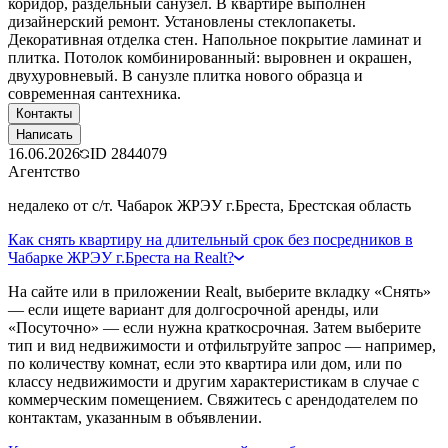
коридор, раздельный санузел. В квартире выполнен
дизайнерский ремонт. Установлены стеклопакеты.
Декоративная отделка стен. Напольное покрытие ламинат и
плитка. Потолок комбинированный: выровнен и окрашен,
двухуровневый. В санузле плитка нового образца и
современная сантехника.
Контакты
Написать
16.06.2026
ID
2844079
Агентство
недалеко от с/т. Чабарок ЖРЭУ г.Бреста, Брестская область
Как снять квартиру на длительный срок без посредников в
Чабарке ЖРЭУ г.Бреста на Realt?
На сайте или в приложении Realt, выберите вкладку «Снять»
— если ищете вариант для долгосрочной аренды, или
«Посуточно» — если нужна краткосрочная. Затем выберите
тип и вид недвижимости и отфильтруйте запрос — например,
по количеству комнат, если это квартира или дом, или по
классу недвижимости и другим характеристикам в случае с
коммерческим помещением. Свяжитесь с арендодателем по
контактам, указанным в объявлении.