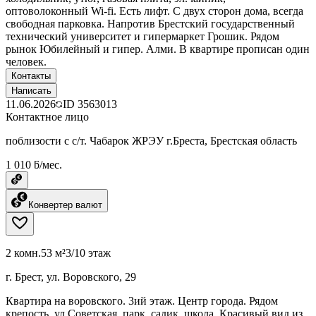
оптоволоконный Wi-fi. Есть лифт. С двух сторон дома, всегда
свободная парковка. Напротив Брестский государственный
технический университет и гипермаркет Грошик. Рядом
рынок Юбилейный и гипер. Алми. В квартире прописан один
человек.
Контакты
Написать
11.06.2026
ID
3563013
Контактное лицо
поблизости с с/т. Чабарок ЖРЭУ г.Бреста, Брестская область
1 010 ƃ/мес.
Конвертер валют
2 комн.
53 м²
3/10 этаж
г. Брест, ул. Воровского, 29
Квартира на воровского. 3ий этаж. Центр города. Рядом
крепость, ул Советская, парк, садик, школа. Красивый вид из