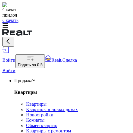
Скачать
Войти
Realt.Сделка
Подать за
0 ƃ
Войти
Продажа
Квартиры
Квартиры
Квартиры в новых домах
Новостройки
Комнаты
Обмен квартир
Квартиры с ремонтом