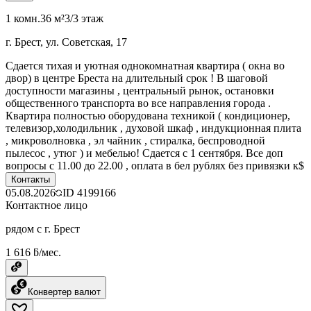
1 комн.
36 м²
3/3 этаж
г. Брест, ул. Советская, 17
Сдается тихая и уютная однокомнатная квартира ( окна во
двор) в центре Бреста на длительный срок ! В шаговой
доступности магазины , центральный рынок, остановки
общественного транспорта во все направления города .
Квартира полностью оборудована техникой ( кондиционер,
телевизор,холодильник , духовой шкаф , индукционная плита
, микроволновка , эл чайник , стиралка, беспроводной
пылесос , утюг ) и мебелью! Сдается с 1 сентября. Все доп
вопросы с 11.00 до 22.00 , оплата в бел рублях без привязки к$
Контакты
05.08.2026
ID
4199166
Контактное лицо
рядом с г. Брест
1 616 ƃ/мес.
Конвертер валют