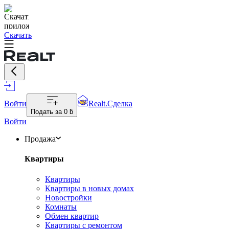
Скачать
Войти
Realt.Сделка
Подать за
0 ƃ
Войти
Продажа
Квартиры
Квартиры
Квартиры в новых домах
Новостройки
Комнаты
Обмен квартир
Квартиры с ремонтом