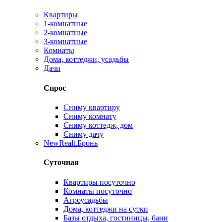
Квартиры
1-комнатные
2-комнатные
3-комнатные
Комнаты
Дома, коттеджи, усадьбы
Дачи
Спрос
Сниму квартиру
Сниму комнату
Сниму коттедж, дом
Сниму дачу
New
Realt.Бронь
Суточная
Квартиры посуточно
Комнаты посуточно
Агроусадьбы
Дома, коттеджи на сутки
Базы отдыха, гостиницы, бани