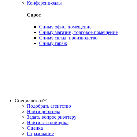
Конференц-залы
Спрос
Сниму офис, помещение
Сниму магазин, торговое помещение
Сниму склад, производство
Сниму гараж
Специалисты
Подобрать агентство
Найти риэлтера
Задать вопрос риэлтеру
Найти застройщика
Оценка
Страхование