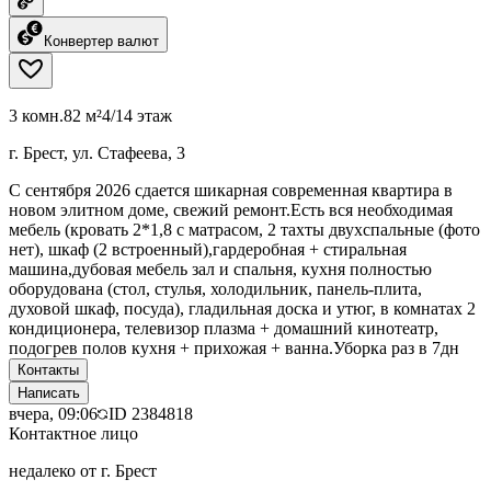
Конвертер валют
3 комн.
82 м²
4/14 этаж
г. Брест, ул. Стафеева, 3
С сентября 2026 сдается шикарная современная квартира в
новом элитном доме, свежий ремонт.Есть вся необходимая
мебель (кровать 2*1,8 с матрасом, 2 тахты двухспальные (фото
нет), шкаф (2 встроенный),гардеробная + стиральная
машина,дубовая мебель зал и спальня, кухня полностью
оборудована (стол, стулья, холодильник, панель-плита,
духовой шкаф, посуда), гладильная доска и утюг, в комнатах 2
кондиционера, телевизор плазма + домашний кинотеатр,
подогрев полов кухня + прихожая + ванна.Уборка раз в 7дн
Контакты
Написать
вчера, 09:06
ID
2384818
Контактное лицо
недалеко от г. Брест