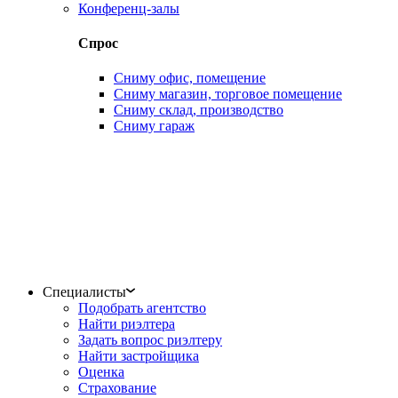
Конференц-залы
Спрос
Сниму офис, помещение
Сниму магазин, торговое помещение
Сниму склад, производство
Сниму гараж
Специалисты
Подобрать агентство
Найти риэлтера
Задать вопрос риэлтеру
Найти застройщика
Оценка
Страхование