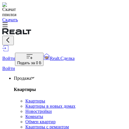
Скачать
Войти
Realt.Сделка
Подать за
0 ƃ
Войти
Продажа
Квартиры
Квартиры
Квартиры в новых домах
Новостройки
Комнаты
Обмен квартир
Квартиры с ремонтом