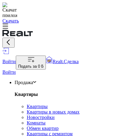
Скачать
Войти
Realt.Сделка
Подать за
0 ƃ
Войти
Продажа
Квартиры
Квартиры
Квартиры в новых домах
Новостройки
Комнаты
Обмен квартир
Квартиры с ремонтом