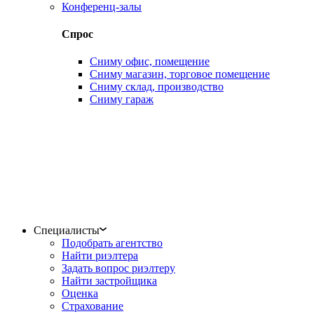
Конференц-залы
Спрос
Сниму офис, помещение
Сниму магазин, торговое помещение
Сниму склад, производство
Сниму гараж
Специалисты
Подобрать агентство
Найти риэлтера
Задать вопрос риэлтеру
Найти застройщика
Оценка
Страхование