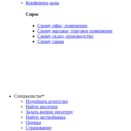
Конференц-залы
Спрос
Сниму офис, помещение
Сниму магазин, торговое помещение
Сниму склад, производство
Сниму гараж
Специалисты
Подобрать агентство
Найти риэлтера
Задать вопрос риэлтеру
Найти застройщика
Оценка
Страхование