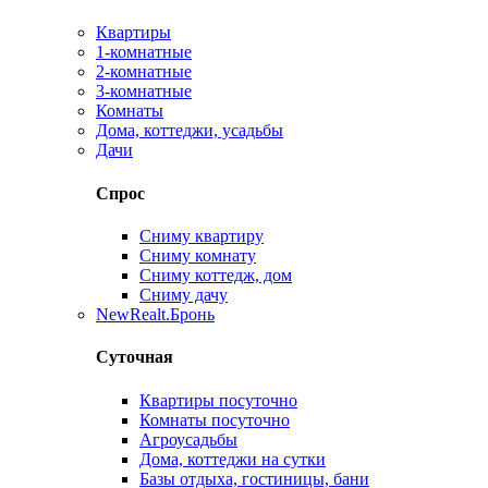
Квартиры
1-комнатные
2-комнатные
3-комнатные
Комнаты
Дома, коттеджи, усадьбы
Дачи
Спрос
Сниму квартиру
Сниму комнату
Сниму коттедж, дом
Сниму дачу
New
Realt.Бронь
Суточная
Квартиры посуточно
Комнаты посуточно
Агроусадьбы
Дома, коттеджи на сутки
Базы отдыха, гостиницы, бани