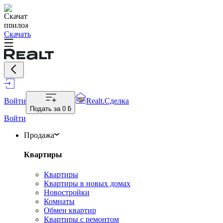
Скачать
Войти
Realt.Сделка
Подать за
0 ƃ
Войти
Продажа
Квартиры
Квартиры
Квартиры в новых домах
Новостройки
Комнаты
Обмен квартир
Квартиры с ремонтом