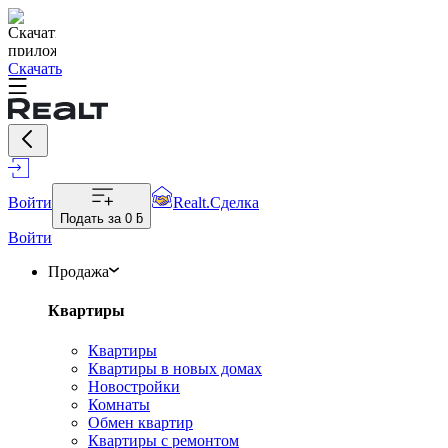
Скачать
Войти
Realt.Сделка
Подать за
0 ƃ
Войти
Продажа
Квартиры
Квартиры
Квартиры в новых домах
Новостройки
Комнаты
Обмен квартир
Квартиры с ремонтом