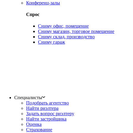
Конференц-залы
Спрос
Сниму офис, помещение
Сниму магазин, торговое помещение
Сниму склад, производство
Сниму гараж
Специалисты
Подобрать агентство
Найти риэлтера
Задать вопрос риэлтеру
Найти застройщика
Оценка
Страхование