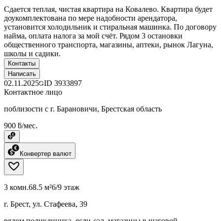
Сдается теплая, чистая квартира на Ковалево. Квартира будет
доукомплектована по мере надобности арендатора,
установится холодильник и стиральная машинка. По договору
найма, оплата налога за мой счёт. Рядом 3 остановки
общественного транспорта, магазины, аптеки, рынок Лагуна,
школы и садики.
Контакты
Написать
02.11.2025
ID
3933897
Контактное лицо
поблизости с г. Барановичи, Брестская область
900 ƃ/мес.
Конвертер валют
3 комн.
68.5 м²
6/9 этаж
г. Брест, ул. Стафеева, 39
рядом поликлиника, ясли-сад, магазины в шаговой