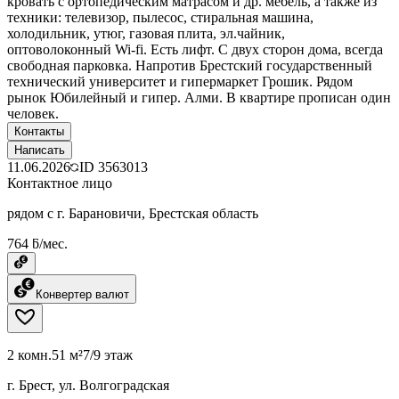
кровать с ортопедическим матрасом и др. мебель, а также из
техники: телевизор, пылесос, стиральная машина,
холодильник, утюг, газовая плита, эл.чайник,
оптоволоконный Wi-fi. Есть лифт. С двух сторон дома, всегда
свободная парковка. Напротив Брестский государственный
технический университет и гипермаркет Грошик. Рядом
рынок Юбилейный и гипер. Алми. В квартире прописан один
человек.
Контакты
Написать
11.06.2026
ID
3563013
Контактное лицо
рядом с г. Барановичи, Брестская область
764 ƃ/мес.
Конвертер валют
2 комн.
51 м²
7/9 этаж
г. Брест, ул. Волгоградская