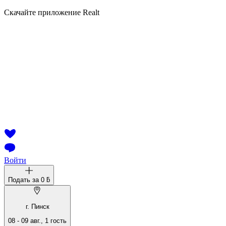
Скачайте приложение Realt
Войти
Подать за
0 ƃ
г. Пинск
08
-
09 авг.
,
1
гость