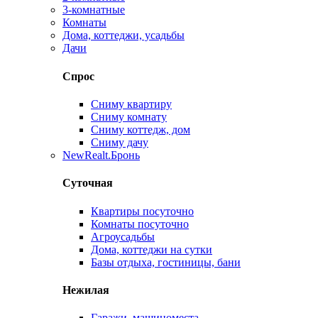
3-комнатные
Комнаты
Дома, коттеджи, усадьбы
Дачи
Спрос
Сниму квартиру
Сниму комнату
Сниму коттедж, дом
Сниму дачу
New
Realt.Бронь
Суточная
Квартиры посуточно
Комнаты посуточно
Агроусадьбы
Дома, коттеджи на сутки
Базы отдыха, гостиницы, бани
Нежилая
Гаражи, машиноместа