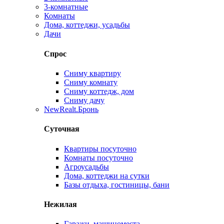
3-комнатные
Комнаты
Дома, коттеджи, усадьбы
Дачи
Спрос
Сниму квартиру
Сниму комнату
Сниму коттедж, дом
Сниму дачу
New
Realt.Бронь
Суточная
Квартиры посуточно
Комнаты посуточно
Агроусадьбы
Дома, коттеджи на сутки
Базы отдыха, гостиницы, бани
Нежилая
Гаражи, машиноместа