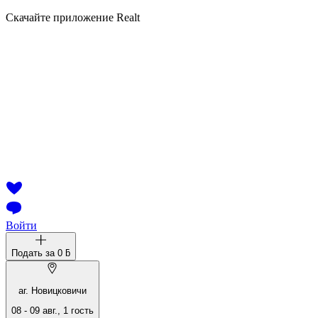
Скачайте приложение Realt
Войти
Подать за
0 ƃ
аг. Новицковичи
08
-
09 авг.
,
1
гость