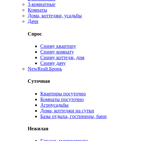
3-комнатные
Комнаты
Дома, коттеджи, усадьбы
Дачи
Спрос
Сниму квартиру
Сниму комнату
Сниму коттедж, дом
Сниму дачу
New
Realt.Бронь
Суточная
Квартиры посуточно
Комнаты посуточно
Агроусадьбы
Дома, коттеджи на сутки
Базы отдыха, гостиницы, бани
Нежилая
Гаражи, машиноместа