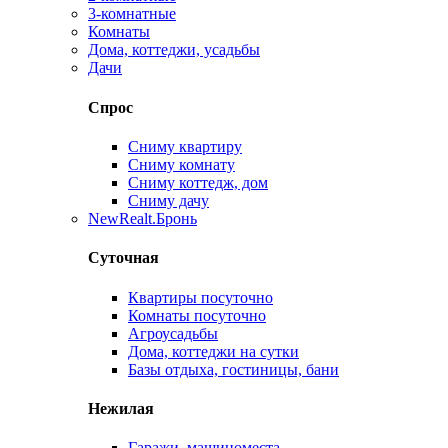
3-комнатные
Комнаты
Дома, коттеджи, усадьбы
Дачи
Спрос
Сниму квартиру
Сниму комнату
Сниму коттедж, дом
Сниму дачу
New
Realt.Бронь
Суточная
Квартиры посуточно
Комнаты посуточно
Агроусадьбы
Дома, коттеджи на сутки
Базы отдыха, гостиницы, бани
Нежилая
Гаражи, машиноместа