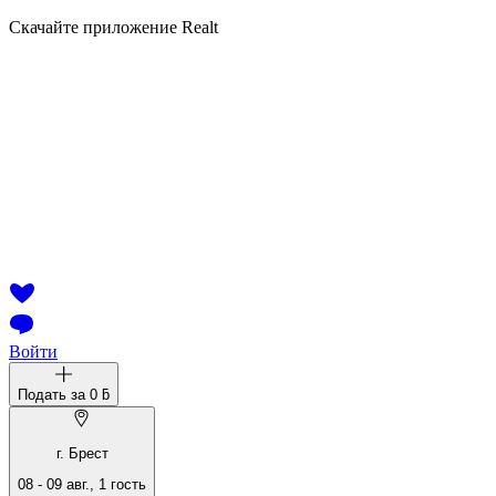
Скачайте приложение Realt
Войти
Подать за
0 ƃ
г. Брест
08
-
09 авг.
,
1
гость