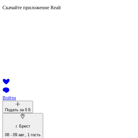
Скачайте приложение Realt
Войти
Подать за
0 ƃ
г. Брест
08
-
09 авг.
,
1
гость