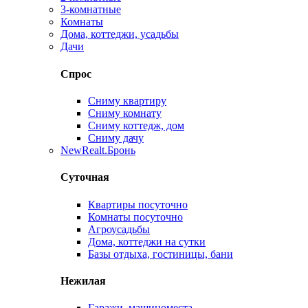
3-комнатные
Комнаты
Дома, коттеджи, усадьбы
Дачи
Спрос
Сниму квартиру
Сниму комнату
Сниму коттедж, дом
Сниму дачу
New
Realt.Бронь
Суточная
Квартиры посуточно
Комнаты посуточно
Агроусадьбы
Дома, коттеджи на сутки
Базы отдыха, гостиницы, бани
Нежилая
Гаражи, машиноместа