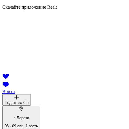
Скачайте приложение Realt
Войти
Подать за
0 ƃ
г. Береза
08
-
09 авг.
,
1
гость