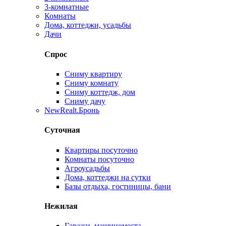
3-комнатные
Комнаты
Дома, коттеджи, усадьбы
Дачи
Спрос
Сниму квартиру
Сниму комнату
Сниму коттедж, дом
Сниму дачу
New
Realt.Бронь
Суточная
Квартиры посуточно
Комнаты посуточно
Агроусадьбы
Дома, коттеджи на сутки
Базы отдыха, гостиницы, бани
Нежилая
Гаражи, машиноместа