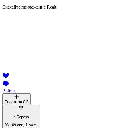
Скачайте приложение Realt
Войти
Подать за
0 ƃ
г. Береза
08
-
09 авг.
,
1
гость