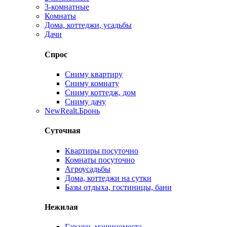
3-комнатные
Комнаты
Дома, коттеджи, усадьбы
Дачи
Спрос
Сниму квартиру
Сниму комнату
Сниму коттедж, дом
Сниму дачу
New
Realt.Бронь
Суточная
Квартиры посуточно
Комнаты посуточно
Агроусадьбы
Дома, коттеджи на сутки
Базы отдыха, гостиницы, бани
Нежилая
Гаражи, машиноместа