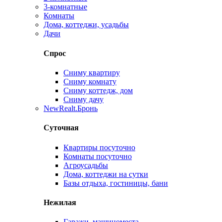
3-комнатные
Комнаты
Дома, коттеджи, усадьбы
Дачи
Спрос
Сниму квартиру
Сниму комнату
Сниму коттедж, дом
Сниму дачу
New
Realt.Бронь
Суточная
Квартиры посуточно
Комнаты посуточно
Агроусадьбы
Дома, коттеджи на сутки
Базы отдыха, гостиницы, бани
Нежилая
Гаражи, машиноместа