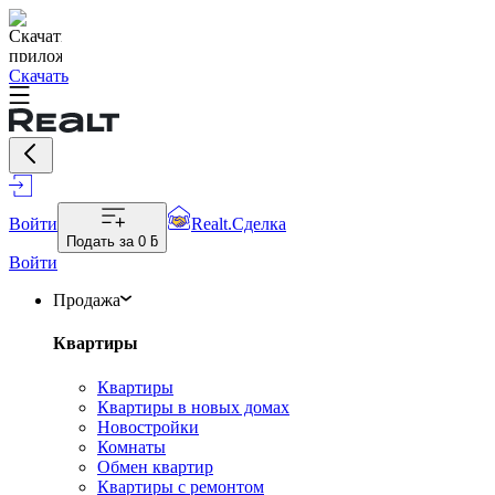
Скачать
Войти
Realt.Сделка
Подать за
0 ƃ
Войти
Продажа
Квартиры
Квартиры
Квартиры в новых домах
Новостройки
Комнаты
Обмен квартир
Квартиры с ремонтом