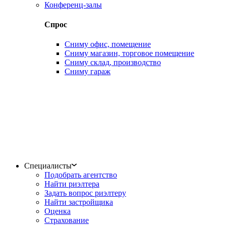
Конференц-залы
Спрос
Сниму офис, помещение
Сниму магазин, торговое помещение
Сниму склад, производство
Сниму гараж
Специалисты
Подобрать агентство
Найти риэлтера
Задать вопрос риэлтеру
Найти застройщика
Оценка
Страхование