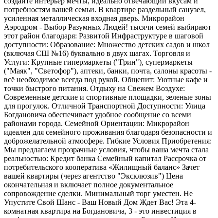
создайте интерьер мечты, идеально отвечающий вкусам и
потребностям вашей семьи. В квартире раздельный санузел,
усиленная металлическая входная дверь. Микрорайон
Аэродром - Выбор Разумных Людей! тысячи семей выбирают
этот район благодаря: Развитой Инфраструктуре в шаговой
доступности: Образование: Множество детских садов и школ
(включая СШ №16) буквально в двух шагах. Торговля и
Услуги: Крупные гипермаркеты ("Грин"), супермаркеты
("Маяк", "Светофор"), аптеки, банки, почта, салоны красоты -
всё необходимое всегда под рукой. Общепит: Уютные кафе и
точки быстрого питания. Отдыху на Свежем Воздухе:
Современные детские и спортивные площадки, зеленые зоны
для прогулок. Отличной Транспортной Доступности: Улица
Богдановича обеспечивает удобное сообщение со всеми
районами города. Семейной Ориентации: Микрорайон
идеален для семейного проживания благодаря безопасности и
доброжелательной атмосфере. Гибкие Условия Приобретения:
Мы предлагаем прозрачные условия, чтобы ваша мечта стала
реальностью: Кредит банка Семейный капитал Рассрочка от
потребительского кооператива «Жилищный баланс» Зачет
вашей квартиры (через агентство "Эксклюзив") Цена
окончательная и включает полное документальное
сопровождение сделки. Минимальный торг уместен. Не
Упустите Свой Шанс - Ваш Новый Дом Ждет Вас! Эта 4-
комнатная квартира на Богдановича, 3 - это инвестиция в