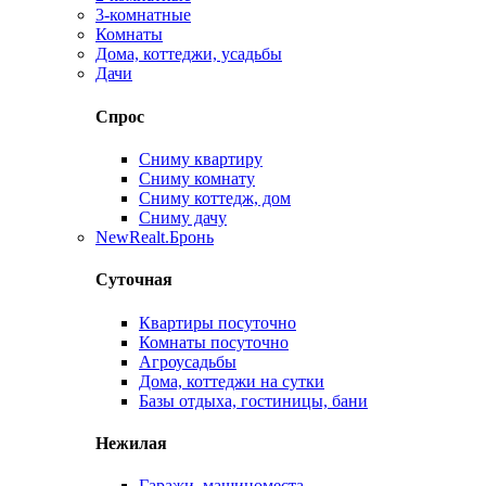
3-комнатные
Комнаты
Дома, коттеджи, усадьбы
Дачи
Спрос
Сниму квартиру
Сниму комнату
Сниму коттедж, дом
Сниму дачу
New
Realt.Бронь
Суточная
Квартиры посуточно
Комнаты посуточно
Агроусадьбы
Дома, коттеджи на сутки
Базы отдыха, гостиницы, бани
Нежилая
Гаражи, машиноместа