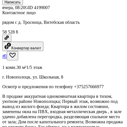
Написать
вчера, 08:20
ID
4199007
Контактное лицо
рядом с д. Тросница, Витебская область
58 528 ƃ
Конвертер валют
1 комн.
30 м²
1/5 этаж
г. Новополоцк, ул. Школьная, 8
Осмотр и предложения по телефону +375257666977
В продаже аккуратная однокомнатная квартира в тихом,
уютном районе Новополоцка; Первый этаж, возможно под
вывод из жилого фонда; Квартира в жилом состоянии,
заменены окна на ПВХ, входная металлическая дверь , в зале
удачно добавлена перегородка, разделяющая спальное место
от зала; Дом после капитального ремонта; Возможна продажа
по кредиту банка. Без обмена, но с возможностью