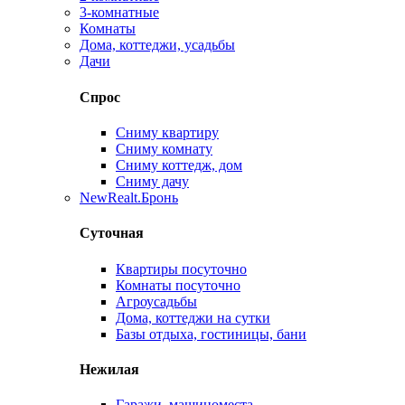
3-комнатные
Комнаты
Дома, коттеджи, усадьбы
Дачи
Спрос
Сниму квартиру
Сниму комнату
Сниму коттедж, дом
Сниму дачу
New
Realt.Бронь
Суточная
Квартиры посуточно
Комнаты посуточно
Агроусадьбы
Дома, коттеджи на сутки
Базы отдыха, гостиницы, бани
Нежилая
Гаражи, машиноместа