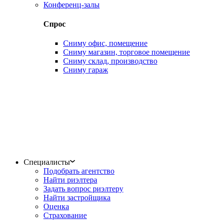
Конференц-залы
Спрос
Сниму офис, помещение
Сниму магазин, торговое помещение
Сниму склад, производство
Сниму гараж
Специалисты
Подобрать агентство
Найти риэлтера
Задать вопрос риэлтеру
Найти застройщика
Оценка
Страхование