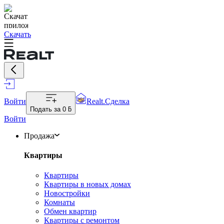
Скачать
Войти
Realt.Сделка
Подать за
0 ƃ
Войти
Продажа
Квартиры
Квартиры
Квартиры в новых домах
Новостройки
Комнаты
Обмен квартир
Квартиры с ремонтом