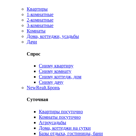
Квартиры
1-комнатные
2-комнатные
3-комнатные
Комнаты
Дома, коттеджи, усадьбы
Дачи
Спрос
Сниму квартиру
Сниму комнату
Сниму коттедж, дом
Сниму дачу
New
Realt.Бронь
Суточная
Квартиры посуточно
Комнаты посуточно
Агроусадьбы
Дома, коттеджи на сутки
Базы отдыха, гостиницы, бани