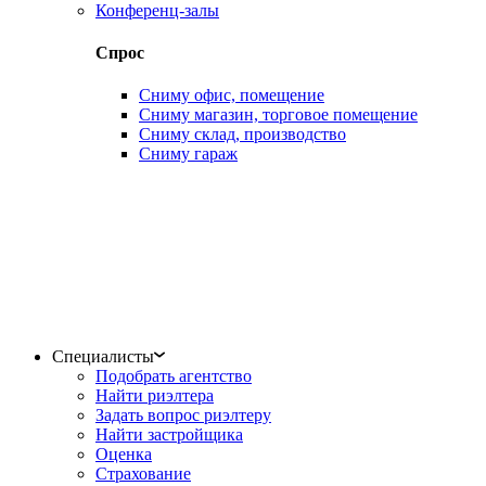
Конференц-залы
Спрос
Сниму офис, помещение
Сниму магазин, торговое помещение
Сниму склад, производство
Сниму гараж
Специалисты
Подобрать агентство
Найти риэлтера
Задать вопрос риэлтеру
Найти застройщика
Оценка
Страхование