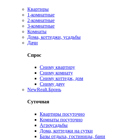
Квартиры
1-комнатные
2-комнатные
3-комнатные
Комнаты
Дома, коттеджи, усадьбы
Дачи
Спрос
Сниму квартиру
Сниму комнату
Сниму коттедж, дом
Сниму дачу
New
Realt.Бронь
Суточная
Квартиры посуточно
Комнаты посуточно
Агроусадьбы
Дома, коттеджи на сутки
Базы отдыха, гостиницы, бани