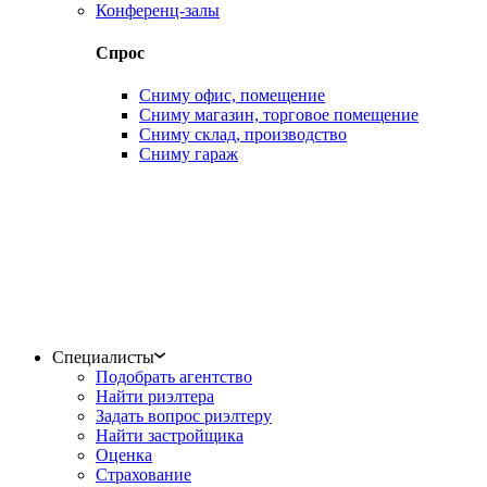
Конференц-залы
Спрос
Сниму офис, помещение
Сниму магазин, торговое помещение
Сниму склад, производство
Сниму гараж
Специалисты
Подобрать агентство
Найти риэлтера
Задать вопрос риэлтеру
Найти застройщика
Оценка
Страхование