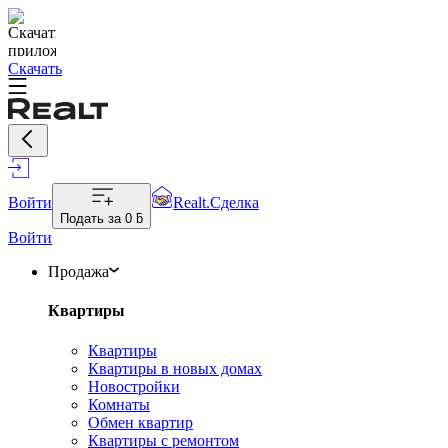
Скачать
Войти
Realt.Сделка
Подать за
0 ƃ
Войти
Продажа
Квартиры
Квартиры
Квартиры в новых домах
Новостройки
Комнаты
Обмен квартир
Квартиры с ремонтом