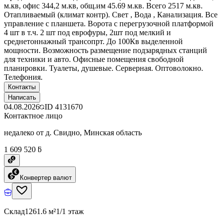
м.кв, офис 344,2 м.кв, общ.им 45.69 м.кв. Всего 2517 м.кв.
Отапливаемый (климат контр). Свет , Вода , Канализация. Все
управление с планшета. Ворота с перегрузочной платформой
4 шт в т.ч. 2 шт под еврофуры, 2шт под мелкий и
среднетоннажный трансопрт. До 100Кв выделенной
мощности. Возможность размещение подзарядных станций
для техники и авто. Офисные помещения свободной
планировки. Туалеты, душевые. Серверная. Оптоволокно.
Телефония.
Контакты
Написать
04.08.2026
ID
4131670
Контактное лицо
недалеко от д. Свидно, Минская область
1 609 520 ƃ
Конвертер валют
Склад
1261.6 м²
1/1 этаж