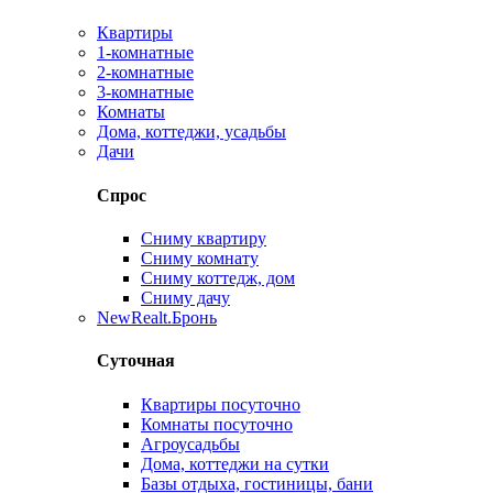
Квартиры
1-комнатные
2-комнатные
3-комнатные
Комнаты
Дома, коттеджи, усадьбы
Дачи
Спрос
Сниму квартиру
Сниму комнату
Сниму коттедж, дом
Сниму дачу
New
Realt.Бронь
Суточная
Квартиры посуточно
Комнаты посуточно
Агроусадьбы
Дома, коттеджи на сутки
Базы отдыха, гостиницы, бани