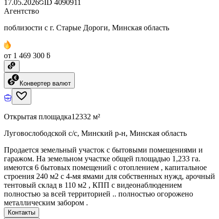
17.05.2026
ID
4090911
Агентство
поблизости с г. Старые Дороги, Минская область
от 1 469 300 ƃ
Конвертер валют
Открытая площадка
12332 м²
Луговослободской с/с, Минский р-н, Минская область
Продается земельный участок с бытовыми помещениями и
гаражом. На земельном участке общей площадью 1,233 га.
имеются 6 бытовых помещений с отоплением , капитальное
строения 240 м2 с 4-мя ямами для собственных нужд, арочный
тентовый склад в 110 м2 , КПП с видеонаблюдением
полностью за всей территорией .. полностью огорожено
металлическим забором .
Контакты