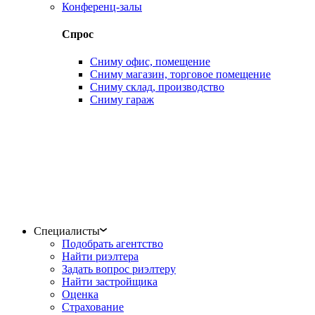
Конференц-залы
Спрос
Сниму офис, помещение
Сниму магазин, торговое помещение
Сниму склад, производство
Сниму гараж
Специалисты
Подобрать агентство
Найти риэлтера
Задать вопрос риэлтеру
Найти застройщика
Оценка
Страхование