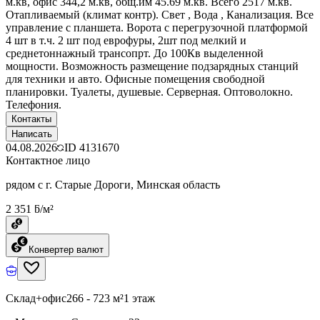
м.кв, офис 344,2 м.кв, общ.им 45.69 м.кв. Всего 2517 м.кв.
Отапливаемый (климат контр). Свет , Вода , Канализация. Все
управление с планшета. Ворота с перегрузочной платформой
4 шт в т.ч. 2 шт под еврофуры, 2шт под мелкий и
среднетоннажный трансопрт. До 100Кв выделенной
мощности. Возможность размещение подзарядных станций
для техники и авто. Офисные помещения свободной
планировки. Туалеты, душевые. Серверная. Оптоволокно.
Телефония.
Контакты
Написать
04.08.2026
ID
4131670
Контактное лицо
рядом с г. Старые Дороги, Минская область
2 351 ƃ/м²
Конвертер валют
Склад+офис
266 - 723 м²
1 этаж