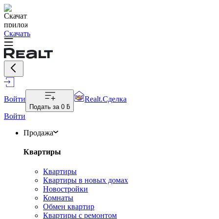
Скачать
Войти
Realt.Сделка
Подать за
0 ƃ
Войти
Продажа
Квартиры
Квартиры
Квартиры в новых домах
Новостройки
Комнаты
Обмен квартир
Квартиры с ремонтом