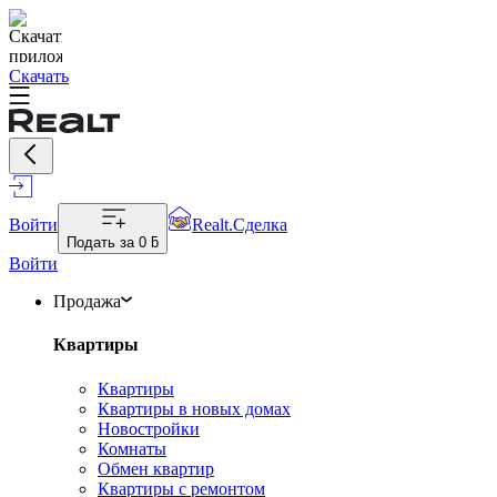
Скачать
Войти
Realt.Сделка
Подать за
0 ƃ
Войти
Продажа
Квартиры
Квартиры
Квартиры в новых домах
Новостройки
Комнаты
Обмен квартир
Квартиры с ремонтом