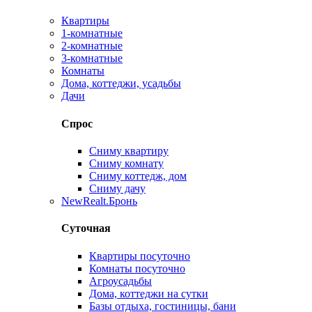
Квартиры
1-комнатные
2-комнатные
3-комнатные
Комнаты
Дома, коттеджи, усадьбы
Дачи
Спрос
Сниму квартиру
Сниму комнату
Сниму коттедж, дом
Сниму дачу
New
Realt.Бронь
Суточная
Квартиры посуточно
Комнаты посуточно
Агроусадьбы
Дома, коттеджи на сутки
Базы отдыха, гостиницы, бани