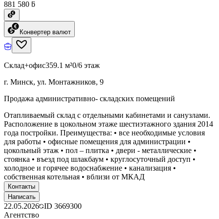
881 580 ƃ
Конвертер валют
Склад+офис
359.1 м²
0/6 этаж
г. Минск, ул. Монтажников, 9
Продажа административно- складских помещений
Отапливаемый склад с отдельными кабинетами и санузлами.
Расположение в цокольном этаже шестиэтажного здания 2014
года постройки. Преимущества: • все необходимые условия
для работы • офисные помещения для администрации •
цокольный этаж • пол – плитка • двери - металлические •
стоянка • въезд под шлакбаум • круглосуточный доступ •
холодное и горячее водоснабжение • канализация •
собственная котельная • вблизи от МКАД
Контакты
Написать
22.05.2026
ID
3669300
Агентство