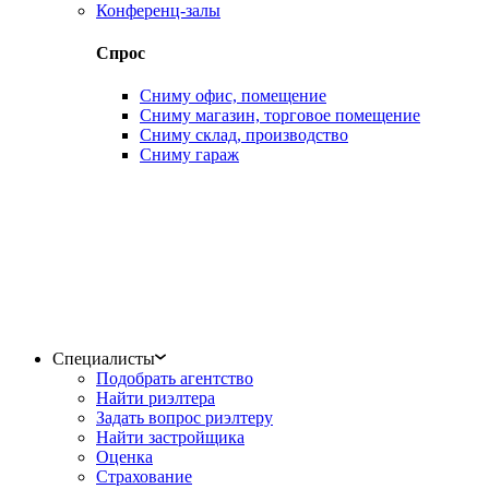
Конференц-залы
Спрос
Сниму офис, помещение
Сниму магазин, торговое помещение
Сниму склад, производство
Сниму гараж
Специалисты
Подобрать агентство
Найти риэлтера
Задать вопрос риэлтеру
Найти застройщика
Оценка
Страхование