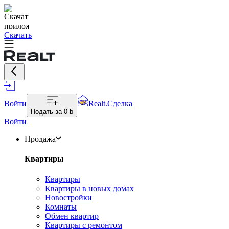
Скачать
Войти
Realt.Сделка
Подать за
0 ƃ
Войти
Продажа
Квартиры
Квартиры
Квартиры в новых домах
Новостройки
Комнаты
Обмен квартир
Квартиры с ремонтом