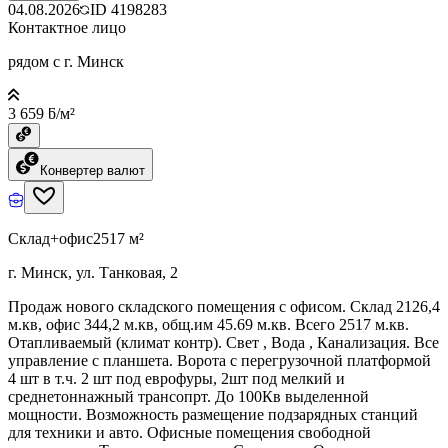
04.08.2026
ID
4198283
Контактное лицо
рядом с г. Минск
3 659 ƃ/м²
Конвертер валют
Склад+офис
2517 м²
г. Минск, ул. Танковая, 2
Продаж нового складского помещения с офисом. Склад 2126,4
м.кв, офис 344,2 м.кв, общ.им 45.69 м.кв. Всего 2517 м.кв.
Отапливаемый (климат контр). Свет , Вода , Канализация. Все
управление с планшета. Ворота с перегрузочной платформой
4 шт в т.ч. 2 шт под еврофуры, 2шт под мелкий и
среднетоннажный трансопрт. До 100Кв выделенной
мощности. Возможность размещение подзарядных станций
для техники и авто. Офисные помещения свободной