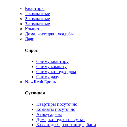
Квартиры
1-комнатные
2-комнатные
3-комнатные
Комнаты
Дома, коттеджи, усадьбы
Дачи
Спрос
Сниму квартиру
Сниму комнату
Сниму коттедж, дом
Сниму дачу
New
Realt.Бронь
Суточная
Квартиры посуточно
Комнаты посуточно
Агроусадьбы
Дома, коттеджи на сутки
Базы отдыха, гостиницы, бани