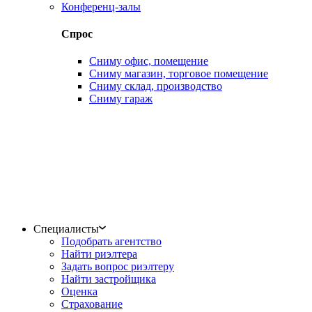
Конференц-залы
Спрос
Сниму офис, помещение
Сниму магазин, торговое помещение
Сниму склад, производство
Сниму гараж
Специалисты
Подобрать агентство
Найти риэлтера
Задать вопрос риэлтеру
Найти застройщика
Оценка
Страхование