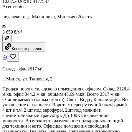
10.07.2026
ID
4177537
Агентство
недалеко от д. Малиновка, Минская область
3 659 ƃ/м²
Конвертер валют
Склад+офис
2517 м²
г. Минск, ул. Танковая, 2
Продаж нового складского помещения с офисом. Склад 2126,4
м.кв, офис 344,2 м.кв, общ.им 45.69 м.кв. Всего 2517 м.кв.
Отапливаемый (климат контр). Свет , Вода , Канализация. Все
управление с планшета. Ворота с перегрузочной платформой
4 шт в т.ч. 2 шт под еврофуры, 2шт под мелкий и
среднетоннажный трансопрт. До 100Кв выделенной
мощности. Возможность размещение подзарядных станций
для техники и авто. Офисные помещения свободной
планировки. Туалеты, душевые. Серверная. Оптоволокно.