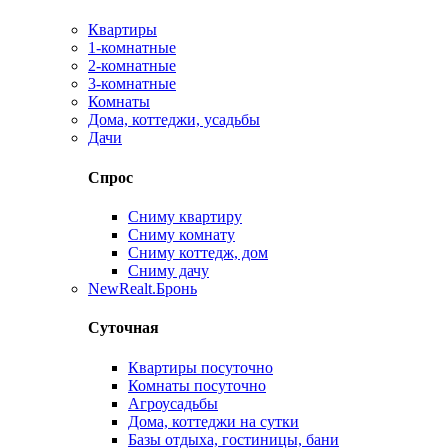
Квартиры
1-комнатные
2-комнатные
3-комнатные
Комнаты
Дома, коттеджи, усадьбы
Дачи
Спрос
Сниму квартиру
Сниму комнату
Сниму коттедж, дом
Сниму дачу
New
Realt.Бронь
Суточная
Квартиры посуточно
Комнаты посуточно
Агроусадьбы
Дома, коттеджи на сутки
Базы отдыха, гостиницы, бани