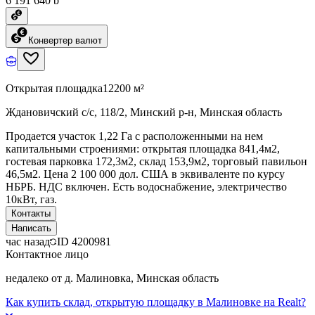
6 191 640 ƃ
Конвертер валют
Открытая площадка
12200 м²
Ждановичский с/с, 118/2, Минский р-н, Минская область
Продается участок 1,22 Га с расположенными на нем
капитальными строениями: открытая площадка 841,4м2,
гостевая парковка 172,3м2, склад 153,9м2, торговый павильон
46,5м2. Цена 2 100 000 дол. США в эквиваленте по курсу
НБРБ. НДС включен. Есть водоснабжение, электричество
10кВт, газ.
Контакты
Написать
час назад
ID
4200981
Контактное лицо
недалеко от д. Малиновка, Минская область
Как купить склад, открытую площадку в Малиновке на Realt?