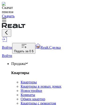
Скачать
Войти
Realt.Сделка
Подать за
0 ƃ
Войти
Продажа
Квартиры
Квартиры
Квартиры в новых домах
Новостройки
Комнаты
Обмен квартир
Квартиры с ремонтом