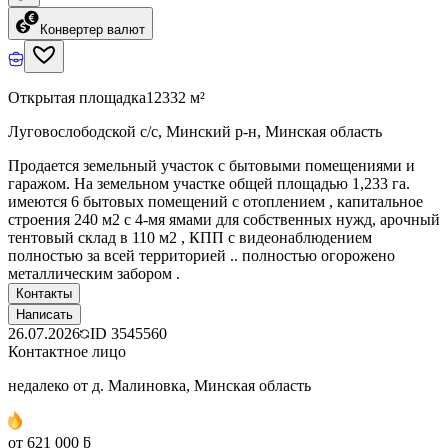
Конвертер валют
Открытая площадка
12332 м²
Луговослободской с/с, Минский р-н, Минская область
Продается земельный участок с бытовыми помещениями и
гаражом. На земельном участке общей площадью 1,233 га.
имеются 6 бытовых помещений с отоплением , капитальное
строения 240 м2 с 4-мя ямами для собственных нужд, арочный
тентовый склад в 110 м2 , КПП с видеонаблюдением
полностью за всей территорией .. полностью огорожено
металлическим забором .
Контакты
Написать
26.07.2026
ID
3545560
Контактное лицо
недалеко от д. Малиновка, Минская область
от 621 000 ƃ