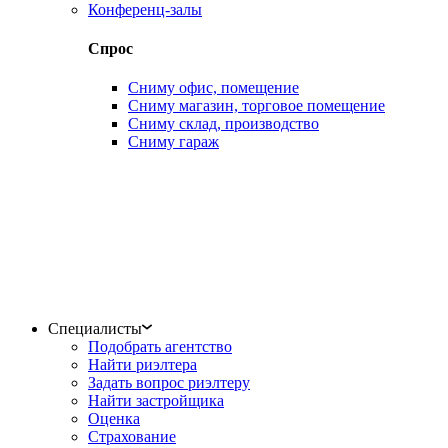
Конференц-залы
Спрос
Сниму офис, помещение
Сниму магазин, торговое помещение
Сниму склад, производство
Сниму гараж
Специалисты
Подобрать агентство
Найти риэлтера
Задать вопрос риэлтеру
Найти застройщика
Оценка
Страхование