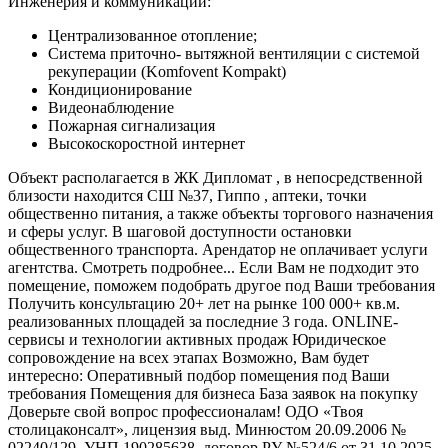
Инженерия и коммуникации:
Централизованное отопление;
Система приточно- вытяжной вентиляции с системой
рекуперации (Komfovent Kompakt)
Кондиционирование
Видеонаблюдение
Пожарная сигнализация
Высокоскоростной интернет
Объект располагается в ЖК Дипломат , в непосредственной
близости находится СШ №37, Гиппо , аптеки, точки
общественно питания, а также объекты торгового назначения
и сферы услуг. В шаговой доступности остановки
общественного транспорта. Арендатор не оплачивает услуги
агентства. Смотреть подробнее... Если Вам не подходит это
помещение, поможем подобрать другое под Ваши требования
Получить консультацию 20+ лет на рынке 100 000+ кв.м.
реализованных площадей за последние 3 года. ONLINE-
сервисы и технологии активных продаж Юридическое
сопровождение на всех этапах Возможно, Вам будет
интересно: Оперативный подбор помещения под Ваши
требования Помещения для бизнеса База заявок на покупку
Доверьте свой вопрос профессионалам! ОДО «Твоя
столицаконсалт», лицензия выд. Минюстом 20.09.2006 №
02240/129, УНП 190285638, договор РУ №524/6 от 31.10.2025