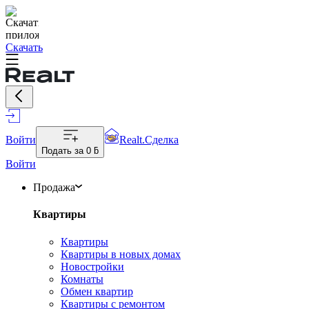
Скачать
Войти
Realt.Сделка
Подать за
0 ƃ
Войти
Продажа
Квартиры
Квартиры
Квартиры в новых домах
Новостройки
Комнаты
Обмен квартир
Квартиры с ремонтом