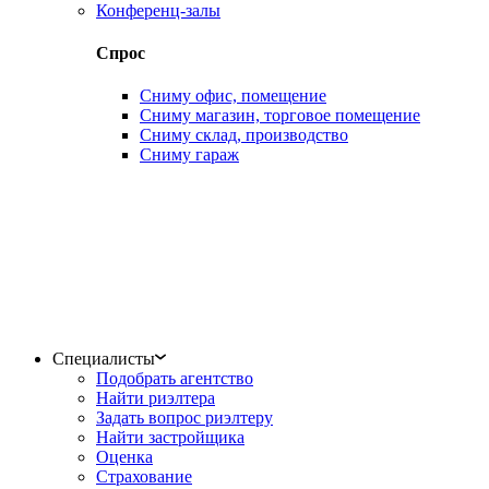
Конференц-залы
Спрос
Сниму офис, помещение
Сниму магазин, торговое помещение
Сниму склад, производство
Сниму гараж
Специалисты
Подобрать агентство
Найти риэлтера
Задать вопрос риэлтеру
Найти застройщика
Оценка
Страхование