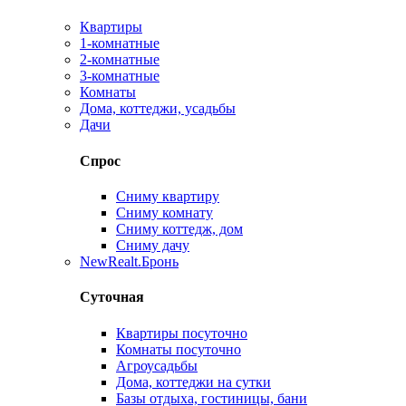
Квартиры
1-комнатные
2-комнатные
3-комнатные
Комнаты
Дома, коттеджи, усадьбы
Дачи
Спрос
Сниму квартиру
Сниму комнату
Сниму коттедж, дом
Сниму дачу
New
Realt.Бронь
Суточная
Квартиры посуточно
Комнаты посуточно
Агроусадьбы
Дома, коттеджи на сутки
Базы отдыха, гостиницы, бани