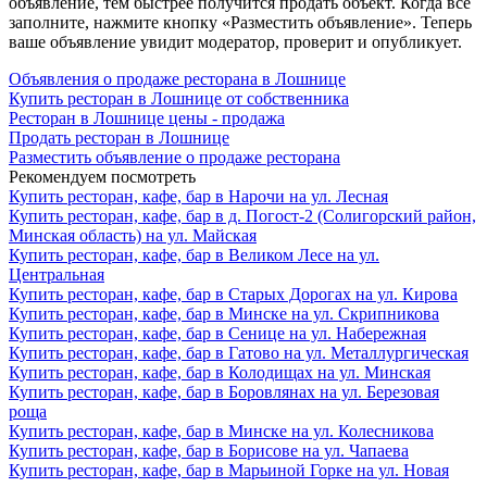
объявление, тем быстрее получится продать объект. Когда все
заполните, нажмите кнопку «Разместить объявление». Теперь
ваше объявление увидит модератор, проверит и опубликует.
Объявления о продаже ресторана в Лошнице
Купить ресторан в Лошнице от собственника
Ресторан в Лошнице цены - продажа
Продать ресторан в Лошнице
Разместить объявление о продаже ресторана
Рекомендуем посмотреть
Купить ресторан, кафе, бар в Нарочи на ул. Лесная
Купить ресторан, кафе, бар в д. Погост-2 (Солигорский район,
Минская область) на ул. Майская
Купить ресторан, кафе, бар в Великом Лесе на ул.
Центральная
Купить ресторан, кафе, бар в Старых Дорогах на ул. Кирова
Купить ресторан, кафе, бар в Минске на ул. Скрипникова
Купить ресторан, кафе, бар в Сенице на ул. Набережная
Купить ресторан, кафе, бар в Гатово на ул. Металлургическая
Купить ресторан, кафе, бар в Колодищах на ул. Минская
Купить ресторан, кафе, бар в Боровлянах на ул. Березовая
роща
Купить ресторан, кафе, бар в Минске на ул. Колесникова
Купить ресторан, кафе, бар в Борисове на ул. Чапаева
Купить ресторан, кафе, бар в Марьиной Горке на ул. Новая