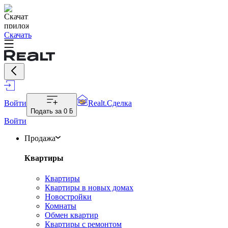
Скачать
Войти
Realt.Сделка
Подать за
0 ƃ
Войти
Продажа
Квартиры
Квартиры
Квартиры в новых домах
Новостройки
Комнаты
Обмен квартир
Квартиры с ремонтом