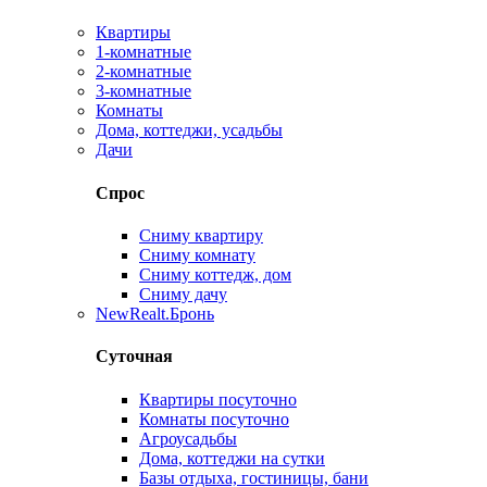
Квартиры
1-комнатные
2-комнатные
3-комнатные
Комнаты
Дома, коттеджи, усадьбы
Дачи
Спрос
Сниму квартиру
Сниму комнату
Сниму коттедж, дом
Сниму дачу
New
Realt.Бронь
Суточная
Квартиры посуточно
Комнаты посуточно
Агроусадьбы
Дома, коттеджи на сутки
Базы отдыха, гостиницы, бани