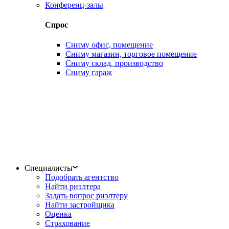
Конференц-залы
Спрос
Сниму офис, помещение
Сниму магазин, торговое помещение
Сниму склад, производство
Сниму гараж
Специалисты
Подобрать агентство
Найти риэлтера
Задать вопрос риэлтеру
Найти застройщика
Оценка
Страхование