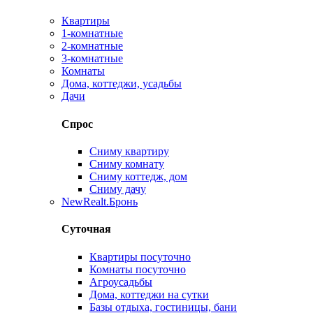
Квартиры
1-комнатные
2-комнатные
3-комнатные
Комнаты
Дома, коттеджи, усадьбы
Дачи
Спрос
Сниму квартиру
Сниму комнату
Сниму коттедж, дом
Сниму дачу
New
Realt.Бронь
Суточная
Квартиры посуточно
Комнаты посуточно
Агроусадьбы
Дома, коттеджи на сутки
Базы отдыха, гостиницы, бани