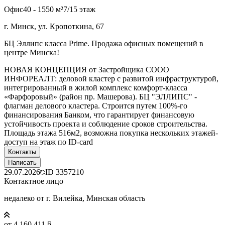
Офис
40 - 1550 м²
7/15 этаж
г. Минск, ул. Кропоткина, 67
БЦ Эллипс класса Prime. Продажа офисных помещений в
центре Минска!
НОВАЯ КОНЦЕПЦИЯ от Застройщика СООО
ИНФОРЕАЛТ: деловой кластер с развитой инфраструктурой,
интегрированный в жилой комплекс комфорт-класса
«Фарфоровый» (район пр. Машерова). БЦ "ЭЛЛИПС" -
флагман делового кластера. Строится путем 100%-го
финансирования Банком, что гарантирует финансовую
устойчивость проекта и соблюдение сроков строительства.
Площадь этажа 516м2, возможна покупка нескольких этажей-
доступ на этаж по ID-card
Контакты
Написать
29.07.2026
ID
3357210
Контактное лицо
недалеко от г. Вилейка, Минская область
от 4 160 411 ƃ