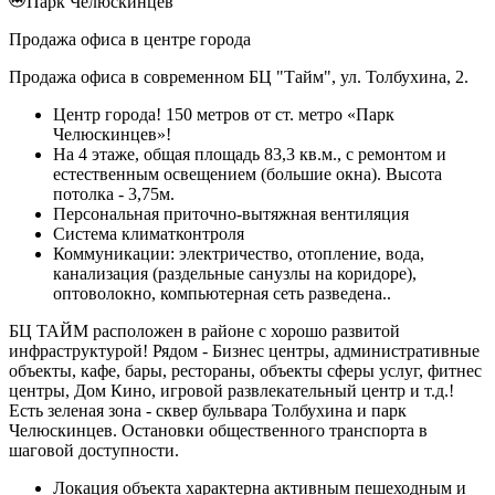
Парк Челюскинцев
Продажа офиса в центре города
Продажа офиса в современном БЦ "Тайм", ул. Толбухина, 2.
Центр города! 150 метров от ст. метро «Парк
Челюскинцев»!
На 4 этаже, общая площадь 83,3 кв.м., с ремонтом и
естественным освещением (большие окна). Высота
потолка - 3,75м.
Персональная приточно-вытяжная вентиляция
Система климатконтроля
Коммуникации: электричество, отопление, вода,
канализация (раздельные санузлы на коридоре),
оптоволокно, компьютерная сеть разведена..
БЦ ТАЙМ расположен в районе с хорошо развитой
инфраструктурой! Рядом - Бизнес центры, административные
объекты, кафе, бары, рестораны, объекты сферы услуг, фитнес
центры, Дом Кино, игровой развлекательный центр и т.д.!
Есть зеленая зона - сквер бульвара Толбухина и парк
Челюскинцев. Остановки общественного транспорта в
шаговой доступности.
Локация объекта характерна активным пешеходным и