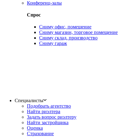
Конференц-залы
Спрос
Сниму офис, помещение
Сниму магазин, торговое помещение
Сниму склад, производство
Сниму гараж
Специалисты
Подобрать агентство
Найти риэлтера
Задать вопрос риэлтеру
Найти застройщика
Оценка
Страхование