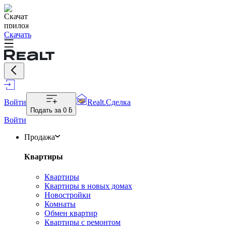
Скачать
Войти
Realt.Сделка
Подать за
0 ƃ
Войти
Продажа
Квартиры
Квартиры
Квартиры в новых домах
Новостройки
Комнаты
Обмен квартир
Квартиры с ремонтом