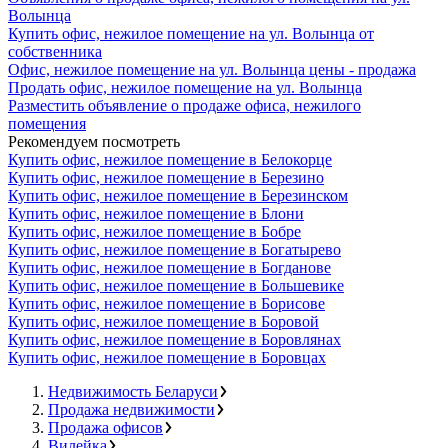
Волынца
Купить офис, нежилое помещение на ул. Волынца от
собственника
Офис, нежилое помещение на ул. Волынца цены - продажа
Продать офис, нежилое помещение на ул. Волынца
Разместить объявление о продаже офиса, нежилого
помещения
Рекомендуем посмотреть
Купить офис, нежилое помещение в Белокорце
Купить офис, нежилое помещение в Березино
Купить офис, нежилое помещение в Березинском
Купить офис, нежилое помещение в Блони
Купить офис, нежилое помещение в Бобре
Купить офис, нежилое помещение в Богатырево
Купить офис, нежилое помещение в Богданове
Купить офис, нежилое помещение в Большевике
Купить офис, нежилое помещение в Борисове
Купить офис, нежилое помещение в Боровой
Купить офис, нежилое помещение в Боровлянах
Купить офис, нежилое помещение в Боровцах
Недвижимость Беларуси
Продажа недвижимости
Продажа офисов
Вилейка