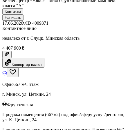
Бизнес-центр «Аякс» – многофункциональный комплекс
класса "А"
Контакты
Написать
17.06.2026
ID
4009371
Контактное лицо
недалеко от г. Слуцк, Минская область
4 407 900 ƃ
Конвертер валют
Офис
667 м²
1 этаж
г. Минск, ул. Цеткин, 24
Фрунзенская
Продажа помещения (667м2) под офис/сферу услуг/ресторан,
ул. К. Цеткин, 24
Покупатель услуги агентства не оплачивает. Помещение 667