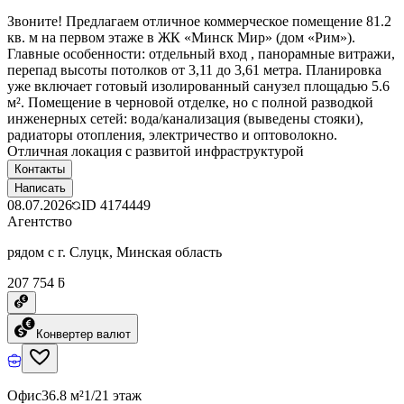
Звоните! Предлагаем отличное коммерческое помещение 81.2
кв. м на первом этаже в ЖК «Минск Мир» (дом «Рим»).
Главные особенности: отдельный вход , панорамные витражи,
перепад высоты потолков от 3,11 до 3,61 метра. Планировка
уже включает готовый изолированный санузел площадью 5.6
м². Помещение в черновой отделке, но с полной разводкой
инженерных сетей: вода/канализация (выведены стояки),
радиаторы отопления, электричество и оптоволокно.
Отличная локация с развитой инфраструктурой
Контакты
Написать
08.07.2026
ID
4174449
Агентство
рядом с г. Слуцк, Минская область
207 754 ƃ
Конвертер валют
Офис
36.8 м²
1/21 этаж