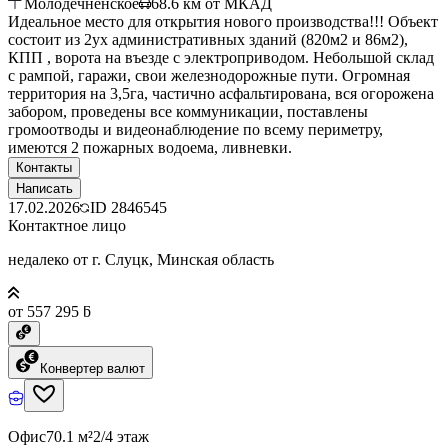
Молодечненское
68.6
км от МКАД
Идеальное место для открытия нового производства!!! Объект
состоит из 2ух административных зданий (820м2 и 86м2),
КПП , ворота на въезде с электроприводом. Небольшой склад
с рампой, гаражи, свои железнодорожные пути. Огромная
территория на 3,5га, частично асфальтирована, вся огорожена
забором, проведены все коммуникации, поставлены
громоотводы и видеонаблюдение по всему периметру,
имеются 2 пожарных водоема, ливневки.
Контакты
Написать
17.02.2026
ID
2846545
Контактное лицо
недалеко от г. Слуцк, Минская область
от 557 295 ƃ
Конвертер валют
Офис
70.1 м²
2/4 этаж