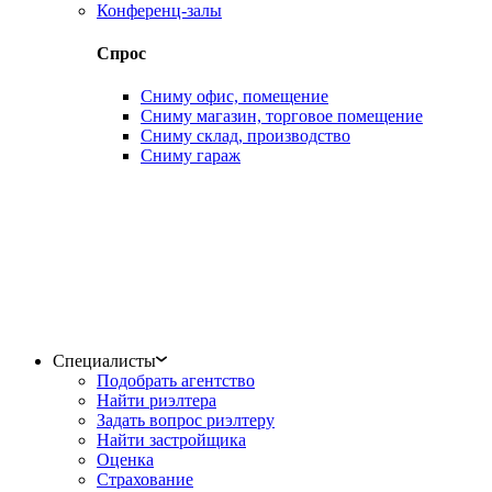
Конференц-залы
Спрос
Сниму офис, помещение
Сниму магазин, торговое помещение
Сниму склад, производство
Сниму гараж
Специалисты
Подобрать агентство
Найти риэлтера
Задать вопрос риэлтеру
Найти застройщика
Оценка
Страхование