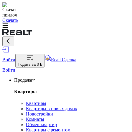
Скачать
Войти
Realt.Сделка
Подать за
0 ƃ
Войти
Продажа
Квартиры
Квартиры
Квартиры в новых домах
Новостройки
Комнаты
Обмен квартир
Квартиры с ремонтом