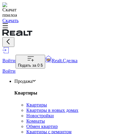
Скачать
Войти
Realt.Сделка
Подать за
0 ƃ
Войти
Продажа
Квартиры
Квартиры
Квартиры в новых домах
Новостройки
Комнаты
Обмен квартир
Квартиры с ремонтом