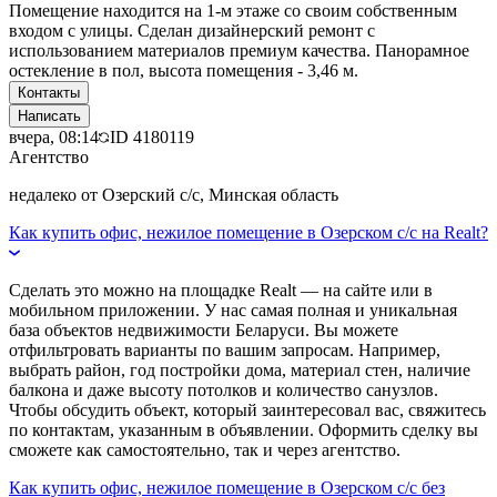
Помещение находится на 1-м этаже со своим собственным
входом с улицы. Сделан дизайнерский ремонт с
использованием материалов премиум качества. Панорамное
остекление в пол, высота помещения - 3,46 м.
Контакты
Написать
вчера, 08:14
ID
4180119
Агентство
недалеко от Озерский с/с, Минская область
Как купить офис, нежилое помещение в Озерском с/с на Realt?
Сделать это можно на площадке Realt — на сайте или в
мобильном приложении. У нас самая полная и уникальная
база объектов недвижимости Беларуси. Вы можете
отфильтровать варианты по вашим запросам. Например,
выбрать район, год постройки дома, материал стен, наличие
балкона и даже высоту потолков и количество санузлов.
Чтобы обсудить объект, который заинтересовал вас, свяжитесь
по контактам, указанным в объявлении. Оформить сделку вы
сможете как самостоятельно, так и через агентство.
Как купить офис, нежилое помещение в Озерском с/с без