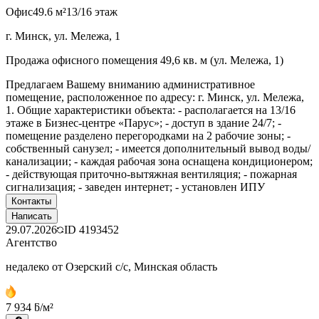
Офис
49.6 м²
13/16 этаж
г. Минск, ул. Мележа, 1
Продажа офисного помещения 49,6 кв. м (ул. Мележа, 1)
Предлагаем Вашему вниманию административное
помещение, расположенное по адресу: г. Минск, ул. Мележа,
1. Общие характеристики объекта: - располагается на 13/16
этаже в Бизнес-центре «Парус»; - доступ в здание 24/7; -
помещение разделено перегородками на 2 рабочие зоны; -
собственный санузел; - имеется дополнительный вывод воды/
канализации; - каждая рабочая зона оснащена кондиционером;
- действующая приточно-вытяжная вентиляция; - пожарная
сигнализация; - заведен интернет; - установлен ИПУ
Контакты
Написать
29.07.2026
ID
4193452
Агентство
недалеко от Озерский с/с, Минская область
7 934 ƃ/м²