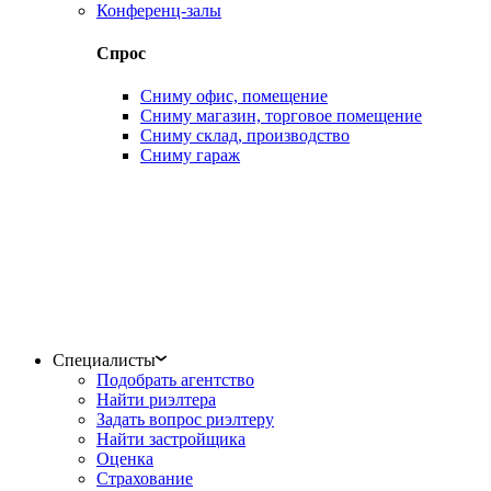
Конференц-залы
Спрос
Сниму офис, помещение
Сниму магазин, торговое помещение
Сниму склад, производство
Сниму гараж
Специалисты
Подобрать агентство
Найти риэлтера
Задать вопрос риэлтеру
Найти застройщика
Оценка
Страхование