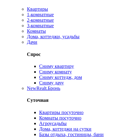
Квартиры
1-комнатные
2-комнатные
3-комнатные
Комнаты
Дома, коттеджи, усадьбы
Дачи
Спрос
Сниму квартиру
Сниму комнату
Сниму коттедж, дом
Сниму дачу
New
Realt.Бронь
Суточная
Квартиры посуточно
Комнаты посуточно
Агроусадьбы
Дома, коттеджи на сутки
Базы отдыха, гостиницы, бани