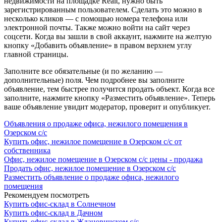
недвижимости на площадке Realt, нужно быть
зарегистрированным пользователем. Сделать это можно в
несколько кликов — с помощью номера телефона или
электронной почты. Также можно войти на сайт через
соцсети. Когда вы зашли в свой аккаунт, нажмите на желтую
кнопку «Добавить объявление» в правом верхнем углу
главной страницы.
Заполните все обязательные (и по желанию —
дополнительные) поля. Чем подробнее вы заполните
объявление, тем быстрее получится продать объект. Когда все
заполните, нажмите кнопку «Разместить объявление». Теперь
ваше объявление увидит модератор, проверит и опубликует.
Объявления о продаже офиса, нежилого помещения в
Озерском с/с
Купить офис, нежилое помещение в Озерском с/с от
собственника
Офис, нежилое помещение в Озерском с/с цены - продажа
Продать офис, нежилое помещение в Озерском с/с
Разместить объявление о продаже офиса, нежилого
помещения
Рекомендуем посмотреть
Купить офис-склад в Солнечном
Купить офис-склад в Дачном
Купить офис-склад в Ждановичском с/с