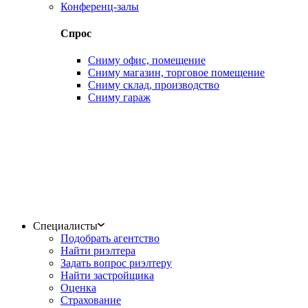
Конференц-залы
Спрос
Сниму офис, помещение
Сниму магазин, торговое помещение
Сниму склад, производство
Сниму гараж
Специалисты
Подобрать агентство
Найти риэлтера
Задать вопрос риэлтеру
Найти застройщика
Оценка
Страхование