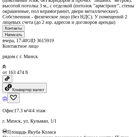
(цокольный этаж, без коридоров и прочих "лишних" метров),
высотой потолка 3 м., с отделкой (потолок "армстронг", стены
окрашенные, пол керамогранит, двери металлические).
Собственник - физическое лицо (без НДС). У помещений 2
лицевых счета (до 2 юр. адресов и договоров аренды)
Контакты
Написать
вчера, 17:40
ID
3615919
Контактное лицо
рядом с г. Минск
от 163 474 ƃ
Конвертер валют
Офис
17.3 м²
4/4 этаж
г. Минск, ул. Кульман, 1/1
Площадь Якуба Коласа