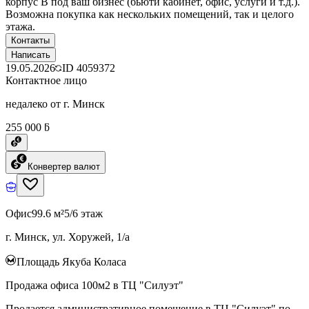
корпус B под ваш бизнес (бьюти кабинет, офис, услуги и т.д.).
Возможна покупка как нескольких помещений, так и целого
этажа.
Контакты
Написать
19.05.2026
ID
4059372
Контактное лицо
недалеко от г. Минск
255 000 ƃ
Конвертер валют
Офис
99.6 м²
5/6 этаж
г. Минск, ул. Хоружей, 1/а
Площадь Якуба Коласа
Продажа офиса 100м2 в ТЦ "Силуэт"
Продается административное помещение в ТЦ "Силуэт" по