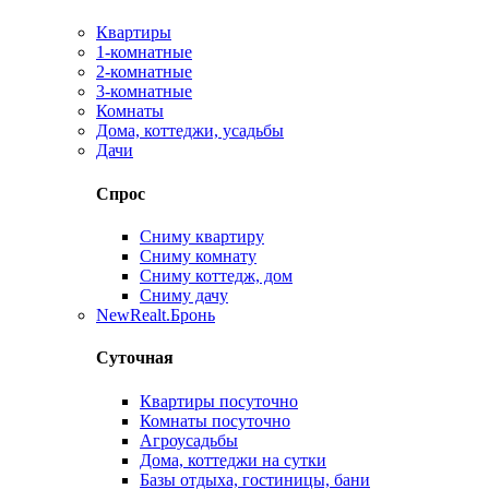
Квартиры
1-комнатные
2-комнатные
3-комнатные
Комнаты
Дома, коттеджи, усадьбы
Дачи
Спрос
Сниму квартиру
Сниму комнату
Сниму коттедж, дом
Сниму дачу
New
Realt.Бронь
Суточная
Квартиры посуточно
Комнаты посуточно
Агроусадьбы
Дома, коттеджи на сутки
Базы отдыха, гостиницы, бани