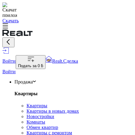
Скачать
Войти
Realt.Сделка
Подать за
0 ƃ
Войти
Продажа
Квартиры
Квартиры
Квартиры в новых домах
Новостройки
Комнаты
Обмен квартир
Квартиры с ремонтом