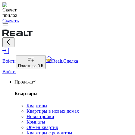
Скачать
Войти
Realt.Сделка
Подать за
0 ƃ
Войти
Продажа
Квартиры
Квартиры
Квартиры в новых домах
Новостройки
Комнаты
Обмен квартир
Квартиры с ремонтом