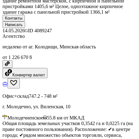
здание ремонтной мастерской, с кирпичной и панельной
пристройками 1405,6 м² Целое, одноэтажное кирпичное
здание гаража с панельной пристройкой 1366,1 м²
Контакты
Написать
14.05.2026
ID
4089247
Агентство
недалеко от аг. Колодищи, Минская область
от 1 226 670 ƃ
Конвертер валют
Офис+склад
747.2 - 748 м²
г. Молодечно, ул. Виленская, 10
Молодечненское
55.8
км от МКАД
Общая площадь земельных участков 0,3542 га и 0,0225 га (на
праве постоянного пользования). Расположение: ✔в центре
города; ✔рядом множество объектов торговли, сервиса,