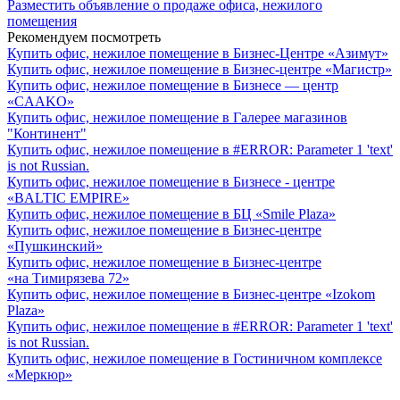
Разместить объявление о продаже офиса, нежилого
помещения
Рекомендуем посмотреть
Купить офис, нежилое помещение в Бизнес-Центре «Азимут»
Купить офис, нежилое помещение в Бизнес-центре «Магистр»
Купить офис, нежилое помещение в Бизнесе — центр
«CAAKO»
Купить офис, нежилое помещение в Галерее магазинов
"Континент"
Купить офис, нежилое помещение в #ERROR: Parameter 1 'text'
is not Russian.
Купить офис, нежилое помещение в Бизнесе - центре
«BALTIC EMPIRE»
Купить офис, нежилое помещение в БЦ «Smile Plaza»
Купить офис, нежилое помещение в Бизнес-центре
«Пушкинский»
Купить офис, нежилое помещение в Бизнес-центре
«на Тимирязева 72»
Купить офис, нежилое помещение в Бизнес-центре «Izokom
Plaza»
Купить офис, нежилое помещение в #ERROR: Parameter 1 'text'
is not Russian.
Купить офис, нежилое помещение в Гостиничном комплексе
«Меркюр»