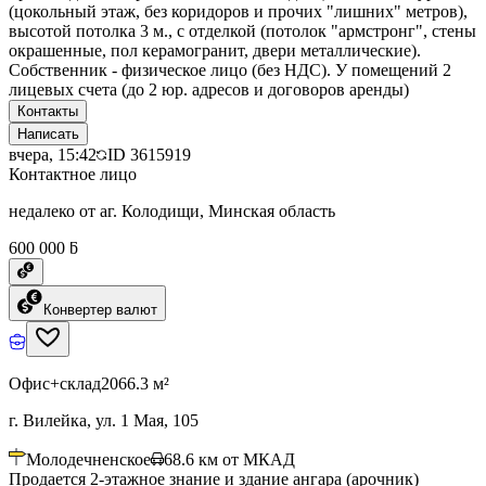
(цокольный этаж, без коридоров и прочих "лишних" метров),
высотой потолка 3 м., с отделкой (потолок "армстронг", стены
окрашенные, пол керамогранит, двери металлические).
Собственник - физическое лицо (без НДС). У помещений 2
лицевых счета (до 2 юр. адресов и договоров аренды)
Контакты
Написать
вчера, 15:42
ID
3615919
Контактное лицо
недалеко от аг. Колодищи, Минская область
600 000 ƃ
Конвертер валют
Офис+склад
2066.3 м²
г. Вилейка, ул. 1 Мая, 105
Молодечненское
68.6
км от МКАД
Продается 2-этажное знание и здание ангара (арочник)