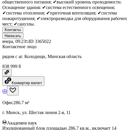
общественного питания; ✔высокий уровень проходимости.
Оснащение здания: ✔система естественного освещения;
✔система отопления; ✔приточная вентиляция; ✔система
пожаротушения; ✔электроразводка для оборудования рабочих
мест; ✔санузлы.
Контакты
Написать
вчера, 09:23
ID
3365022
Контактное лицо
рядом с аг. Колодищи, Минская область
838 999 ƃ
Конвертер валют
Офис
286.7 м²
г. Минск, ул. Шестая линия 2-я, 11
Академия наук
Изолированный блок площадью 286.7 кв.м., включает 14