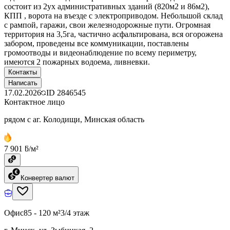
состоит из 2ух административных зданий (820м2 и 86м2),
КПП , ворота на въезде с электроприводом. Небольшой склад
с рампой, гаражи, свои железнодорожные пути. Огромная
территория на 3,5га, частично асфальтирована, вся огорожена
забором, проведены все коммуникации, поставлены
громоотводы и видеонаблюдение по всему периметру,
имеются 2 пожарных водоема, ливневки.
Контакты
Написать
17.02.2026
ID
2846545
Контактное лицо
рядом с аг. Колодищи, Минская область
7 901 ƃ/м²
Конвертер валют
Офис
85 - 120 м²
3/4 этаж