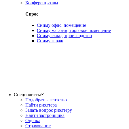
Конференц-залы
Спрос
Сниму офис, помещение
Сниму магазин, торговое помещение
Сниму склад, производство
Сниму гараж
Специалисты
Подобрать агентство
Найти риэлтера
Задать вопрос риэлтеру
Найти застройщика
Оценка
Страхование