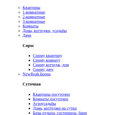
Квартиры
1-комнатные
2-комнатные
3-комнатные
Комнаты
Дома, коттеджи, усадьбы
Дачи
Спрос
Сниму квартиру
Сниму комнату
Сниму коттедж, дом
Сниму дачу
New
Realt.Бронь
Суточная
Квартиры посуточно
Комнаты посуточно
Агроусадьбы
Дома, коттеджи на сутки
Базы отдыха, гостиницы, бани