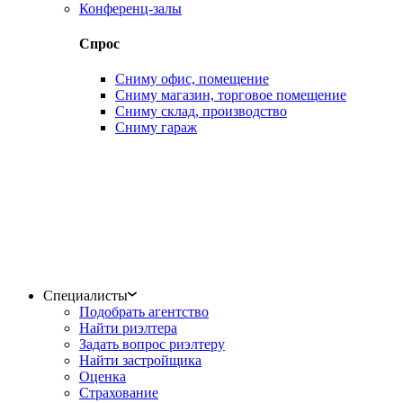
Конференц-залы
Спрос
Сниму офис, помещение
Сниму магазин, торговое помещение
Сниму склад, производство
Сниму гараж
Специалисты
Подобрать агентство
Найти риэлтера
Задать вопрос риэлтеру
Найти застройщика
Оценка
Страхование