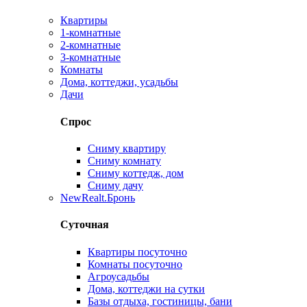
Квартиры
1-комнатные
2-комнатные
3-комнатные
Комнаты
Дома, коттеджи, усадьбы
Дачи
Спрос
Сниму квартиру
Сниму комнату
Сниму коттедж, дом
Сниму дачу
New
Realt.Бронь
Суточная
Квартиры посуточно
Комнаты посуточно
Агроусадьбы
Дома, коттеджи на сутки
Базы отдыха, гостиницы, бани