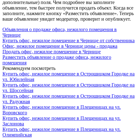
дополнительные) поля. Чем подробнее вы заполните
объявление, тем быстрее получится продать объект. Когда все
заполните, нажмите кнопку «Разместить объявление». Теперь
ваше объявление увидит модератор, проверит и опубликует.
Объявления о продаже офиса, нежилого помещения в
Чернице
Купить офис, нежилое помещение в Чернице от собственника
Офис, нежилое помещение в Чернице цены - продажа
Продать офис, нежилое помещение в Чернице
Разместить объявление о продаже офиса, нежилого
помещения
Рекомендуем посмотреть
Купить офис, нежилое помещение в Острошицком Городке на
ул. Юбилейная
Купить офис, нежилое помещение в Острошицком Городке на
ул. Шоссейная
Купить офис, нежилое помещение в Острошицком Городке на
ул. Радужная
Купить офис, нежилое помещение в Плещеницах на ул.
Воровского
Купить офис, нежилое помещение в Плещеницах на ул.
Заслонова
Купить офис, нежилое помещение в Плещеницах на ул.
Олимпийская