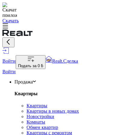
Скачать
Войти
Realt.Сделка
Подать за
0 ƃ
Войти
Продажа
Квартиры
Квартиры
Квартиры в новых домах
Новостройки
Комнаты
Обмен квартир
Квартиры с ремонтом