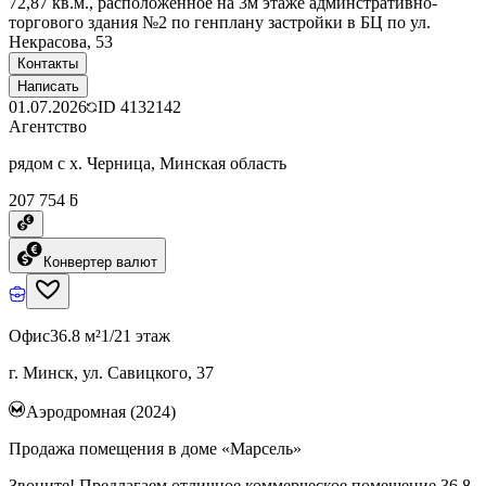
72,87 кв.м., расположенное на 3м этаже админстративно-
торгового здания №2 по генплану застройки в БЦ по ул.
Некрасова, 53
Контакты
Написать
01.07.2026
ID
4132142
Агентство
рядом с х. Черница, Минская область
207 754 ƃ
Конвертер валют
Офис
36.8 м²
1/21 этаж
г. Минск, ул. Савицкого, 37
Аэродромная (2024)
Продажа помещения в доме «Марсель»
Звоните! Предлагаем отличное коммерческое помещение 36.8