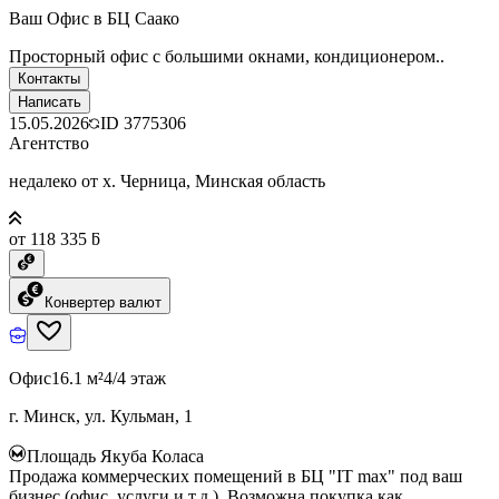
Ваш Офис в БЦ Саако
Просторный офис с большими окнами, кондиционером..
Контакты
Написать
15.05.2026
ID
3775306
Агентство
недалеко от х. Черница, Минская область
от 118 335 ƃ
Конвертер валют
Офис
16.1 м²
4/4 этаж
г. Минск, ул. Кульман, 1
Площадь Якуба Коласа
Продажа коммерческих помещений в БЦ "IT max" под ваш
бизнес (офис, услуги и т.д.). Возможна покупка как