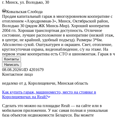
г. Минск, ул. Володько, 30
Ковальская Слобода
Продам капитальный гараж в многоуровневом кооперативе с
отоплением «Аэродромная-3», Минск, Октябрьский район,
Володько 30 (рядом ЖК Минск-Мир). Хороший кооператив
2004 гп. Хорошая транспортная доступность. Отличное
состояние, лучшее расположение в кооперативе (низкий этаж,
в центре, не крайний, удобный подъезд). Размеры 3*6м.
Абсолютно сухой. Оштукатурен и окрашен. Свет, отопление,
круглосуточная охрана, видеонаблюдение, с/у на этаже. На
первом этаже кооператива есть СТО и шиномонтаж. Гараж в ч
Контакты
Написать
08.08.2026
ID
4201679
Контактное лицо
недалеко от д. Королищевичи, Минская область
Как купить гараж, машиноместо, место на стоянке в
Королищевичах на Realt?
Сделать это можно на площадке Realt — на сайте или в
мобильном приложении. У нас самая полная и уникальная
база объектов недвижимости Беларуси. Вы можете