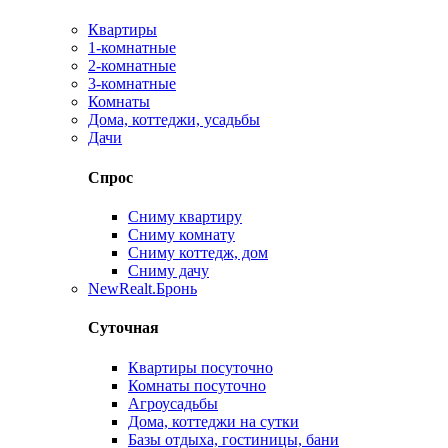
Квартиры
1-комнатные
2-комнатные
3-комнатные
Комнаты
Дома, коттеджи, усадьбы
Дачи
Спрос
Сниму квартиру
Сниму комнату
Сниму коттедж, дом
Сниму дачу
New
Realt.Бронь
Суточная
Квартиры посуточно
Комнаты посуточно
Агроусадьбы
Дома, коттеджи на сутки
Базы отдыха, гостиницы, бани