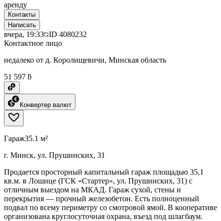
аренду
Контакты
Написать
вчера, 19:33
ID
4080232
Контактное лицо
недалеко от д. Королищевичи, Минская область
51 597 ƃ
Конвертер валют
Гараж
35.1 м²
г. Минск, ул. Прушинских, 31
Продается просторный капитальный гараж площадью 35,1
кв.м. в Лошице (ГСК «Стартер», ул. Прушинских, 31) с
отличным выездом на МКАД. Гараж сухой, стены и
перекрытия — прочный железобетон. Есть полноценный
подвал по всему периметру со смотровой ямой. В кооперативе
организована круглосуточная охрана, въезд под шлагбаум.