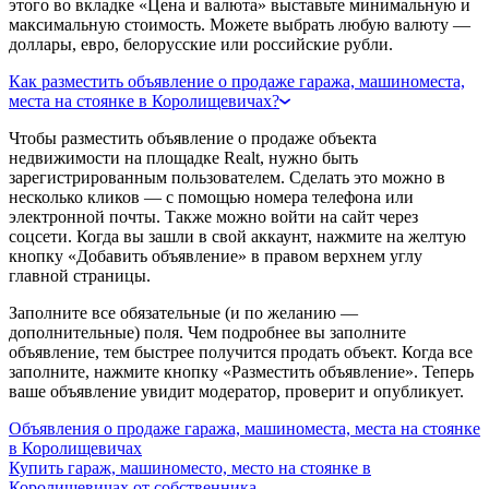
этого во вкладке «Цена и валюта» выставьте минимальную и
максимальную стоимость. Можете выбрать любую валюту —
доллары, евро, белорусские или российские рубли.
Как разместить объявление о продаже гаража, машиноместа,
места на стоянке в Королищевичах?
Чтобы разместить объявление о продаже объекта
недвижимости на площадке Realt, нужно быть
зарегистрированным пользователем. Сделать это можно в
несколько кликов — с помощью номера телефона или
электронной почты. Также можно войти на сайт через
соцсети. Когда вы зашли в свой аккаунт, нажмите на желтую
кнопку «Добавить объявление» в правом верхнем углу
главной страницы.
Заполните все обязательные (и по желанию —
дополнительные) поля. Чем подробнее вы заполните
объявление, тем быстрее получится продать объект. Когда все
заполните, нажмите кнопку «Разместить объявление». Теперь
ваше объявление увидит модератор, проверит и опубликует.
Объявления о продаже гаража, машиноместа, места на стоянке
в Королищевичах
Купить гараж, машиноместо, место на стоянке в
Королищевичах от собственника