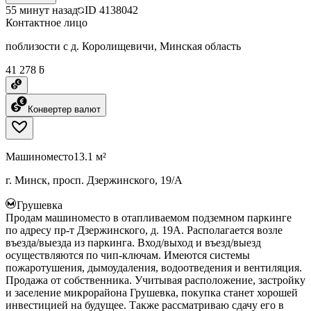
55 минут назад
ID
4138042
Контактное лицо
поблизости с д. Королищевичи, Минская область
41 278 ƃ
Конвертер валют
Машиноместо
13.1 м²
г. Минск, просп. Дзержинского, 19/А
Грушевка
Продам машиноместо в отапливаемом подземном паркинге
по адресу пр-т Дзержинского, д. 19А. Располагается возле
въезда/выезда из паркинга. Вход/выход и въезд/выезд
осуществляются по чип-ключам. Имеются системы
пожаротушения, дымоудаления, водоотведения и вентиляция.
Продажа от собственника. Учитывая расположение, застройку
и заселение микрорайона Грушевка, покупка станет хорошей
инвестицией на будущее. Также рассматриваю сдачу его в