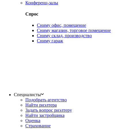
Конференц-залы
Спрос
Сниму офис, помещение
Сниму магазин, торговое помещение
Сниму склад, производство
Сниму гараж
Специалисты
Подобрать агентство
Найти риэлтера
Задать вопрос риэлтеру
Найти застройщика
Оценка
Страхование