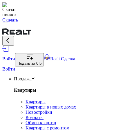
Скачать
Войти
Realt.Сделка
Подать за
0 ƃ
Войти
Продажа
Квартиры
Квартиры
Квартиры в новых домах
Новостройки
Комнаты
Обмен квартир
Квартиры с ремонтом