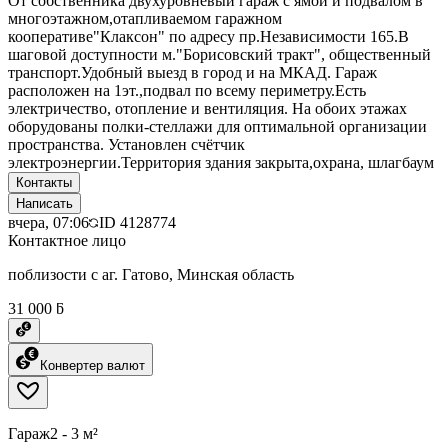
От собственника двухуровневый гараж с ямой и подвалом в
многоэтажном,отапливаемом гаражном
кооперативе"Клаксон" по адресу пр.Независимости 165.В
шаговой доступности м."Борисовский тракт", общественный
транспорт.Удобный выезд в город и на МКАД. Гараж
расположен на 1эт.,подвал по всему периметру.Есть
электричество, отопление и вентиляция. На обоих этажах
оборудованы полки-стеллажи для оптимальной организации
пространства. Установлен счётчик
электроэнергии.Территория здания закрыта,охрана, шлагбаум
Контакты
Написать
вчера, 07:06
ID
4128774
Контактное лицо
поблизости с аг. Гатово, Минская область
31 000 ƃ
Конвертер валют
Гараж
2 - 3 м²