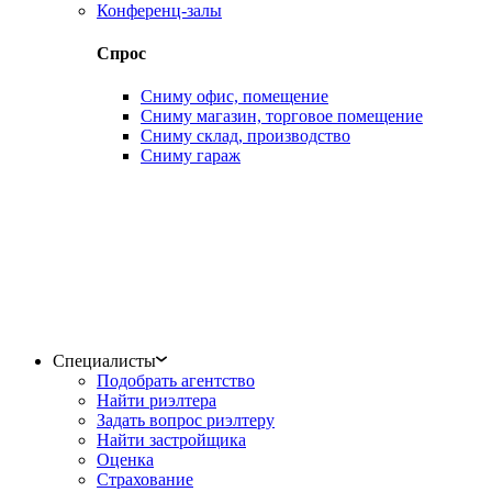
Конференц-залы
Спрос
Сниму офис, помещение
Сниму магазин, торговое помещение
Сниму склад, производство
Сниму гараж
Специалисты
Подобрать агентство
Найти риэлтера
Задать вопрос риэлтеру
Найти застройщика
Оценка
Страхование