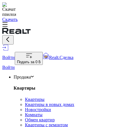
Скачать
Войти
Realt.Сделка
Подать за
0 ƃ
Войти
Продажа
Квартиры
Квартиры
Квартиры в новых домах
Новостройки
Комнаты
Обмен квартир
Квартиры с ремонтом