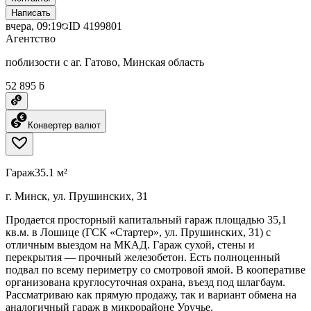
Написать
вчера, 09:19
ID
4199801
Агентство
поблизости с аг. Гатово, Минская область
52 895 ƃ
Конвертер валют
Гараж
35.1 м²
г. Минск, ул. Прушинских, 31
Продается просторный капитальный гараж площадью 35,1
кв.м. в Лошице (ГСК «Стартер», ул. Прушинских, 31) с
отличным выездом на МКАД. Гараж сухой, стены и
перекрытия — прочный железобетон. Есть полноценный
подвал по всему периметру со смотровой ямой. В кооперативе
организована круглосуточная охрана, въезд под шлагбаум.
Рассматриваю как прямую продажу, так и вариант обмена на
аналогичный гараж в микрорайоне Уручье.