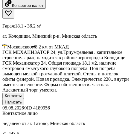
Конвертер валют
Гараж
18.1 - 36.2 м²
аг. Колодищи, Минский р-н, Минская область
Московское
8.2
км от МКАД
ГСК МЕХАНИЗАТОР 24, ул.Триумфальная . капитальное
строение-гараж, находится в районе агрогородка Колодищи
ГСК Механизатор 24. Общая площадь 18,1 м2, наличие
смотровой ямы/сухого глубокого погреба. Пол погреба
вымощен мелкой тротуарной плиткой. Стены и потолок
обиты фанерой. Новая проводка. Электричество 220., внутри
имеется освещение. Форма собственности- частная.
Адекватный торг уместен.
Контакты
Написать
05.08.2026
ID
4189956
Контактное лицо
недалеко от аг. Гатово, Минская область
31 443 ƃ