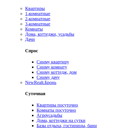
Квартиры
1-комнатные
2-комнатные
3-комнатные
Комнаты
Дома, коттеджи, усадьбы
Дачи
Спрос
Сниму квартиру
Сниму комнату
Сниму коттедж, дом
Сниму дачу
New
Realt.Бронь
Суточная
Квартиры посуточно
Комнаты посуточно
Агроусадьбы
Дома, коттеджи на сутки
Базы отдыха, гостиницы, бани