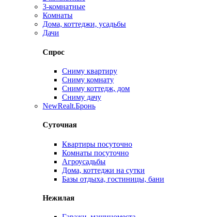
3-комнатные
Комнаты
Дома, коттеджи, усадьбы
Дачи
Спрос
Сниму квартиру
Сниму комнату
Сниму коттедж, дом
Сниму дачу
New
Realt.Бронь
Суточная
Квартиры посуточно
Комнаты посуточно
Агроусадьбы
Дома, коттеджи на сутки
Базы отдыха, гостиницы, бани
Нежилая
Гаражи, машиноместа