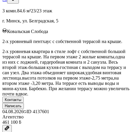
3 комн.
84.6 м²
23/23 этаж
г. Минск, ул. Белградская, 5
Ковальская Слобода
2-х уровневый пентхаус с собственной террасой на крыше.
2-х уровневая квартира в стиле лофт с собственной большой
террасой на крыше. На первом этаже 2 жилые комнаты,одна
из них с лоджией, гардеробная комната и 2 санузла. Весь
второй этаж-большая кухня-гостиная с выходом на террасу и
сан узел. Два этажа объединяет широкая,удобная винтовая
лестница.высота потолков на первом этаже-2,75 метра,на
втором этаже -3,20 метра. На террасе есть выводы воды и
мини-кухня. Барбекю. При желании террасу можно увеличить
почти вдвое.
Контакты
Написать
04.08.2026
ID
4137601
Агентство
461 100 ƃ