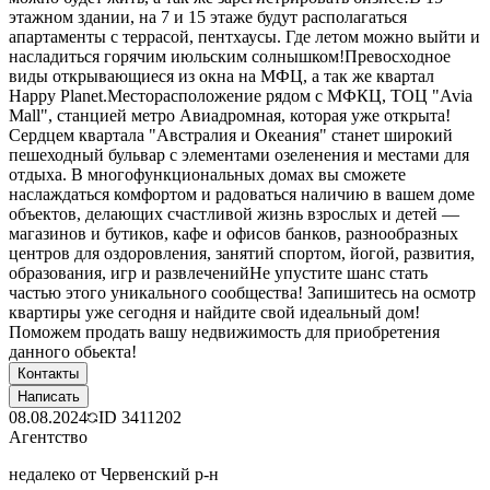
этажном здании, на 7 и 15 этаже будут располагаться
апартаменты с террасой, пентхаусы. Где летом можно выйти и
насладиться горячим июльским солнышком!Превосходное
виды открывающиеся из окна на МФЦ, а так же квартал
Happy Planet.Месторасположение рядом с МФКЦ, ТОЦ "Avia
Mall", станцией метро Авиадромная, которая уже открыта!
Сердцем квартала "Австралия и Океания" станет широкий
пешеходный бульвар с элементами озеленения и местами для
отдыха. В многофункциональных домах вы сможете
наслаждаться комфортом и радоваться наличию в вашем доме
объектов, делающих счастливой жизнь взрослых и детей —
магазинов и бутиков, кафе и офисов банков, разнообразных
центров для оздоровления, занятий спортом, йогой, развития,
образования, игр и развлеченийНе упустите шанс стать
частью этого уникального сообщества! Запишитесь на осмотр
квартиры уже сегодня и найдите свой идеальный дом!
Поможем продать вашу недвижимость для приобретения
данного обьекта!
Контакты
Написать
08.08.2024
ID
3411202
Агентство
недалеко от Червенский р-н