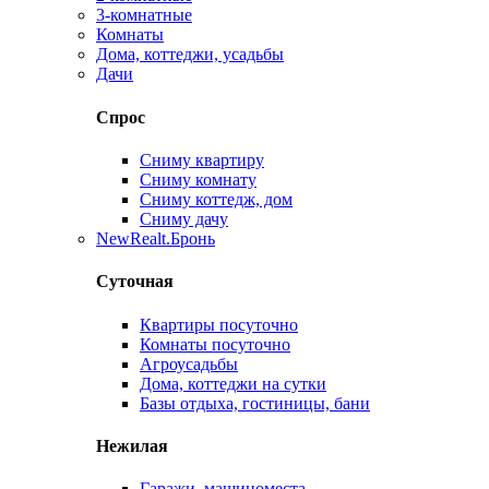
3-комнатные
Комнаты
Дома, коттеджи, усадьбы
Дачи
Спрос
Сниму квартиру
Сниму комнату
Сниму коттедж, дом
Сниму дачу
New
Realt.Бронь
Суточная
Квартиры посуточно
Комнаты посуточно
Агроусадьбы
Дома, коттеджи на сутки
Базы отдыха, гостиницы, бани
Нежилая
Гаражи, машиноместа