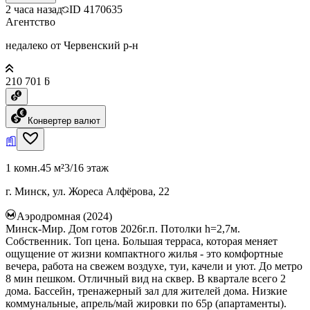
2 часа назад
ID
4170635
Агентство
недалеко от Червенский р-н
210 701 ƃ
Конвертер валют
1 комн.
45 м²
3/16 этаж
г. Минск, ул. Жореса Алфёрова, 22
Аэродромная (2024)
Минск-Мир. Дом готов 2026г.п. Потолки h=2,7м.
Собственник. Топ цена. Большая терраса, которая меняет
ощущение от жизни компактного жилья - это комфортные
вечера, работа на свежем воздухе, туи, качели и уют. До метро
8 мин пешком. Отличный вид на сквер. В квартале всего 2
дома. Бассейн, тренажерный зал для жителей дома. Низкие
коммунальные, апрель/май жировки по 65р (апартаменты).