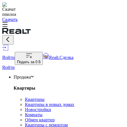
Скачать
Войти
Realt.Сделка
Подать за
0 ƃ
Войти
Продажа
Квартиры
Квартиры
Квартиры в новых домах
Новостройки
Комнаты
Обмен квартир
Квартиры с ремонтом