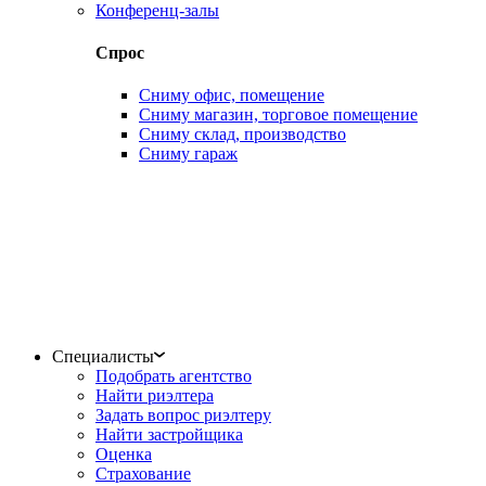
Конференц-залы
Спрос
Сниму офис, помещение
Сниму магазин, торговое помещение
Сниму склад, производство
Сниму гараж
Специалисты
Подобрать агентство
Найти риэлтера
Задать вопрос риэлтеру
Найти застройщика
Оценка
Страхование