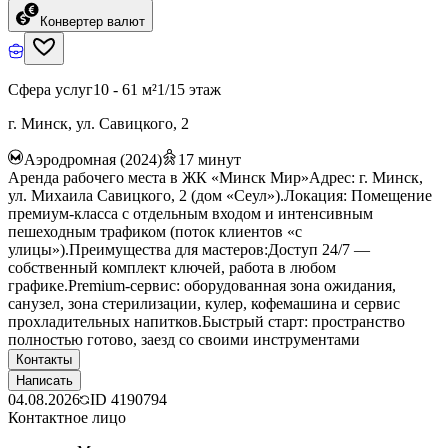
Конвертер валют
Сфера услуг
10 - 61 м²
1/15 этаж
г. Минск, ул. Савицкого, 2
Аэродромная (2024)
17
минут
Аренда рабочего места в ЖК «Минск Мир»Адрес: г. Минск,
ул. Михаила Савицкого, 2 (дом «Сеул»).Локация: Помещение
премиум-класса с отдельным входом и интенсивным
пешеходным трафиком (поток клиентов «с
улицы»).Преимущества для мастеров:Доступ 24/7 —
собственный комплект ключей, работа в любом
графике.Premium-сервис: оборудованная зона ожидания,
санузел, зона стерилизации, кулер, кофемашина и сервис
прохладительных напитков.Быстрый старт: пространство
полностью готово, заезд со своими инструментами
Контакты
Написать
04.08.2026
ID
4190794
Контактное лицо