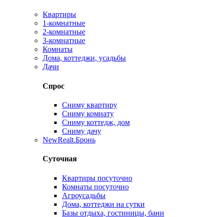
Квартиры
1-комнатные
2-комнатные
3-комнатные
Комнаты
Дома, коттеджи, усадьбы
Дачи
Спрос
Сниму квартиру
Сниму комнату
Сниму коттедж, дом
Сниму дачу
New
Realt.Бронь
Суточная
Квартиры посуточно
Комнаты посуточно
Агроусадьбы
Дома, коттеджи на сутки
Базы отдыха, гостиницы, бани