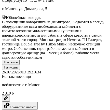
Сфера услуг
10 - 17.2 м²
-1 этаж
г. Минск, ул. Димитрова, 5
Юбилейная площадь
В помещении коворкинга на Димитрова, 5 сдаются в аренду
оборудованные всем необходимым кабинеты с
косметологоческими/массажными кушетками и
парикмахерские места для работы в сфере красоты в самой
элитной части города Минска - рядом Немига, ТЦ Галерея,
гостиница Double Tree by Hilton Minsk, несколько станций
метро. Собственник сдает рабочие места и кабинеты в
долгосрочную аренду (на 1 месяц и более). рабочие места
сдаются собственником
Контакты
Написать
26.07.2026
ID
3921634
Контактное лицо
поблизости с г. Минск
2 310 ƃ
Конвертер валют