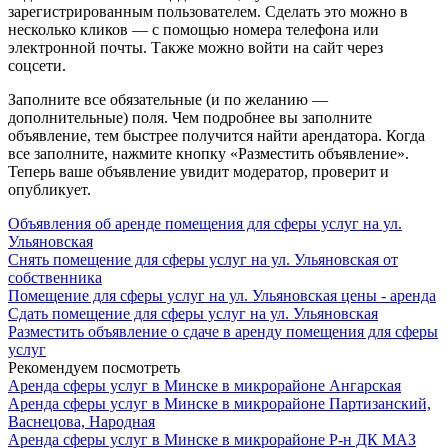
зарегистрированным пользователем. Сделать это можно в
несколько кликов — с помощью номера телефона или
электронной почты. Также можно войти на сайт через
соцсети.
Заполните все обязательные (и по желанию —
дополнительные) поля. Чем подробнее вы заполните
объявление, тем быстрее получится найти арендатора. Когда
все заполните, нажмите кнопку «Разместить объявление».
Теперь ваше объявление увидит модератор, проверит и
опубликует.
Объявления об аренде помещения для сферы услуг на ул.
Ульяновская
Снять помещение для сферы услуг на ул. Ульяновская от
собственника
Помещение для сферы услуг на ул. Ульяновская цены - аренда
Сдать помещение для сферы услуг на ул. Ульяновская
Разместить объявление о сдаче в аренду помещения для сферы
услуг
Рекомендуем посмотреть
Аренда сферы услуг в Минске в микрорайоне Ангарская
Аренда сферы услуг в Минске в микрорайоне Партизанский,
Васнецова, Народная
Аренда сферы услуг в Минске в микрорайоне Р-н ДК МАЗ